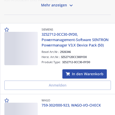
von Produkten und Herstellern.

Mehr anzeigen
SIEMENS
3ZS2712-0CC30-0YD0,
Powermanagement-Software SENTRON
Powermanager V3.X Device Pack (50)
Rexel Art.Nr.:
2926346
Herst. Art.Nr.:
3ZS27120CC300YD0
Produkt Type:
3ZS2712-0CC30-0YD0
In den Warenkorb
Anmelden
WAGO
759-302/000-923, WAGO-I/O-CHECK