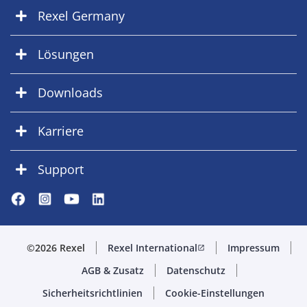
Rexel Germany
Lösungen
Downloads
Karriere
Support
©2026 Rexel
Rexel International
Impressum
open_in_new
AGB & Zusatz
Datenschutz
Sicherheitsrichtlinien
Cookie-Einstellungen