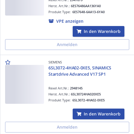
Herst. Art.Nr.:
6ES76486AA136YA0
Produkt Type:
6ES7648-6AA13-6YA0
VPE anzeigen
In den Warenkorb
Anmelden
SIEMENS
6SL3072-4HA02-0XE5, SINAMICS
Startdrive Advanced V17 SP1
Rexel Art.Nr.:
2948145
Herst. Art.Nr.:
6SL30724HA020XE5
Produkt Type:
6SL3072-4HA02-0XE5
In den Warenkorb
Anmelden