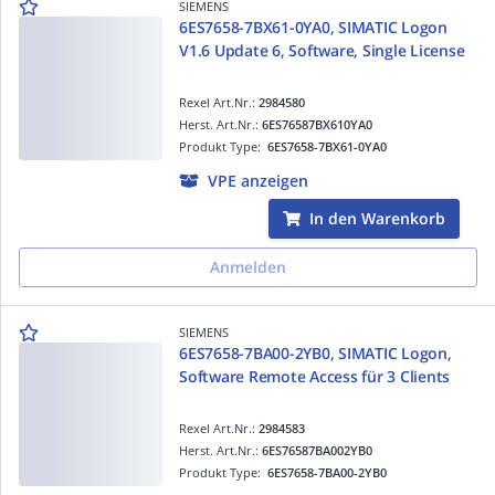
SIEMENS
6ES7658-7BX61-0YA0, SIMATIC Logon
V1.6 Update 6, Software, Single License
Rexel Art.Nr.:
2984580
Herst. Art.Nr.:
6ES76587BX610YA0
Produkt Type:
6ES7658-7BX61-0YA0
VPE anzeigen
In den Warenkorb
Anmelden
SIEMENS
6ES7658-7BA00-2YB0, SIMATIC Logon,
Software Remote Access für 3 Clients
Rexel Art.Nr.:
2984583
Herst. Art.Nr.:
6ES76587BA002YB0
Produkt Type:
6ES7658-7BA00-2YB0