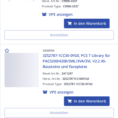
Herst. Art.Nr.:
C9900-S537
Produkt Type:
C9900-S537
VPE anzeigen
In den Warenkorb
Anmelden
SIEMENS
3ZS2787-1CC30-0YG0, PCS 7 Library für
PAC3200/4200/3WL/3VA/3VL V2.2 AS-
Bausteine und Faceplates
Rexel Art.Nr.:
2411247
Herst. Art.Nr.:
3ZS27871CC300YG0
Produkt Type:
3ZS2787-1CC30-0YG0
VPE anzeigen
In den Warenkorb
Anmelden