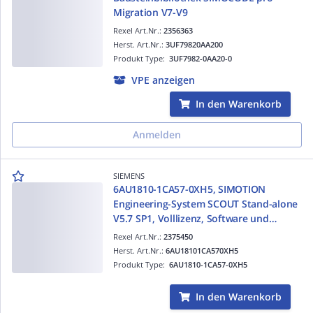
Migration V7-V9
Rexel Art.Nr.:
2356363
Herst. Art.Nr.:
3UF79820AA200
Produkt Type:
3UF7982-0AA20-0
VPE anzeigen
In den Warenkorb
Anmelden
SIEMENS
6AU1810-1CA57-0XH5, SIMOTION
Engineering-System SCOUT Stand-alone
V5.7 SP1, Volllizenz, Software und
License Key Download, Floating-License
Rexel Art.Nr.:
2375450
für 1 User - - Warenempfäng...
Herst. Art.Nr.:
6AU18101CA570XH5
Produkt Type:
6AU1810-1CA57-0XH5
In den Warenkorb