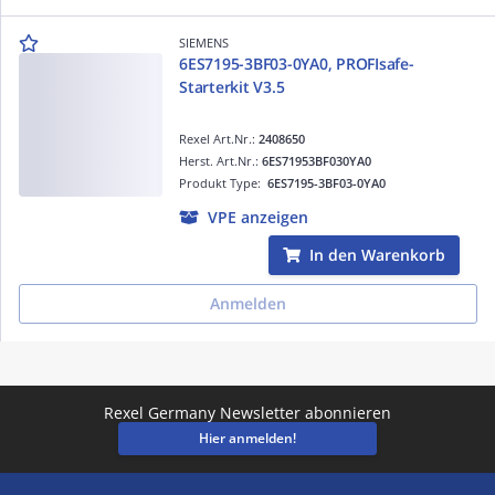
SIEMENS
6ES7195-3BF03-0YA0, PROFIsafe-
Starterkit V3.5
Rexel Art.Nr.:
2408650
Herst. Art.Nr.:
6ES71953BF030YA0
Produkt Type:
6ES7195-3BF03-0YA0
VPE anzeigen
In den Warenkorb
Anmelden
Rexel Germany Newsletter abonnieren
Hier anmelden!