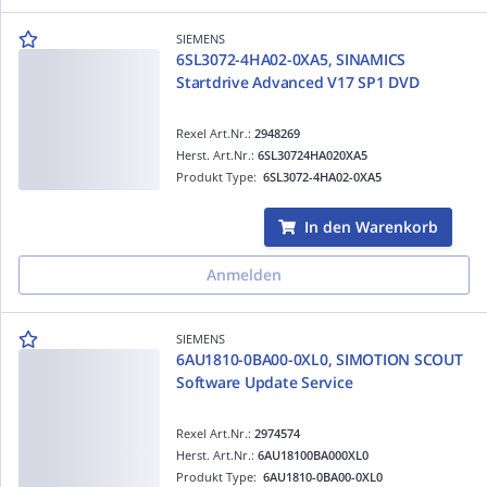
SIEMENS
6SL3072-4HA02-0XA5, SINAMICS
Startdrive Advanced V17 SP1 DVD
Rexel Art.Nr.:
2948269
Herst. Art.Nr.:
6SL30724HA020XA5
Produkt Type:
6SL3072-4HA02-0XA5
In den Warenkorb
Anmelden
SIEMENS
6AU1810-0BA00-0XL0, SIMOTION SCOUT
Software Update Service
Rexel Art.Nr.:
2974574
Herst. Art.Nr.:
6AU18100BA000XL0
Produkt Type:
6AU1810-0BA00-0XL0