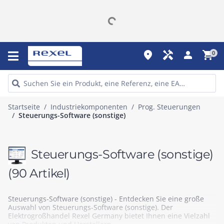
place
handyman
person
shopping_cart
0
Startseite
Industriekomponenten
Prog. Steuerungen
Steuerungs-Software (sonstige)
Steuerungs-Software (sonstige)
(90 Artikel)
Steuerungs-Software (sonstige) - Entdecken Sie eine große
Auswahl von Steuerungs-Software (sonstige). Der
Elektrogroßhandel Rexel Germany bietet Ihnen eine Vielzahl