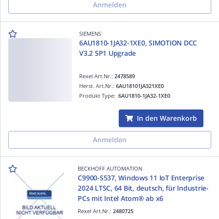
Anmelden
SIEMENS
6AU1810-1JA32-1XE0, SIMOTION DCC
V3.2 SP1 Upgrade
Rexel Art.Nr.:
2478589
Herst. Art.Nr.:
6AU18101JA321XE0
Produkt Type:
6AU1810-1JA32-1XE0
In den Warenkorb
Anmelden
BECKHOFF AUTOMATION
C9900-S537, Windows 11 IoT Enterprise
2024 LTSC, 64 Bit, deutsch, für Industrie-
PCs mit Intel Atom® ab x6
Rexel Art.Nr.:
2480725