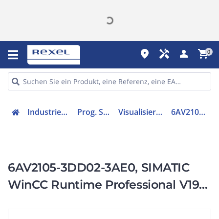
place
handyman
person
shopping_cart
0
Industriekomponenten
Prog. Steuerungen
Visualisierungs-Software
6AV21053DD023AE0
6AV2105-3DD02-3AE0, SIMATIC
WinCC Runtime Professional V19
Upgrade 512 PowerTags