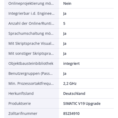
Onlineprojektierung möglich
Nein
Integrierbar i.d. Engineeringsoftware f.d. Autom.-System
Ja
Anzahl der Online/Runtime-Sprachen
5
Sprachumschaltung möglich
Ja
Mit Skriptsprache Visual Basic
Ja
Mit sonstiger Skriptsprache
Ja
Objektbausteinbibliothek
integriert
Benutzergruppen (Passwortschutz) möglich
Ja
Min. Prozessortaktfrequenz, Runtimesystem
2,2 GHz
Herkunftsland
Deutschland
Produktserie
SIMATIC V19 Upgrade
Zolltarifnummer
85234910