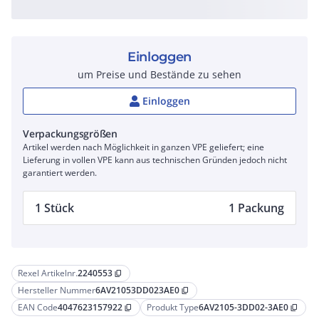
Einloggen
um Preise und Bestände zu sehen
Einloggen
Verpackungsgrößen
Artikel werden nach Möglichkeit in ganzen VPE geliefert; eine
Lieferung in vollen VPE kann aus technischen Gründen jedoch nicht
garantiert werden.
1 Stück
1 Packung
Rexel Artikelnr.
2240553
content_copy
Hersteller Nummer
6AV21053DD023AE0
content_copy
EAN Code
4047623157922
Produkt Type
6AV2105-3DD02-3AE0
content_copy
content_copy