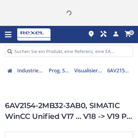
place
handyman
person
shopping_cart
0
Industriekomponenten
Prog. Steuerungen
Visualisierungs-Software
6AV21542MB323AB0
6AV2154-2MB32-3AB0, SIMATIC
WinCC Unified V17 ... V18 -> V19 PC
Runtime 2,5k PowerTags, Upgrade