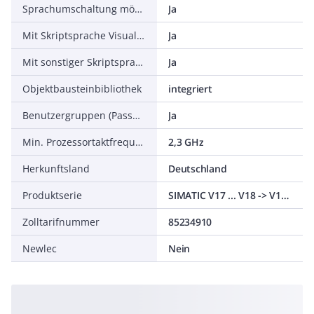
Sprachumschaltung möglich
Ja
Mit Skriptsprache Visual Basic
Ja
Mit sonstiger Skriptsprache
Ja
Objektbausteinbibliothek
integriert
Benutzergruppen (Passwortschutz) möglich
Ja
Min. Prozessortaktfrequenz, Runtimesystem
2,3 GHz
Herkunftsland
Deutschland
Produktserie
SIMATIC V17 ... V18 -> V19 PC Runtime
Zolltarifnummer
85234910
Newlec
Nein