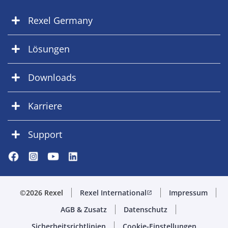
Rexel Germany
Lösungen
Downloads
Karriere
Support
©2026 Rexel
Rexel International
Impressum
open_in_new
AGB & Zusatz
Datenschutz
Sicherheitsrichtlinien
Cookie-Einstellungen