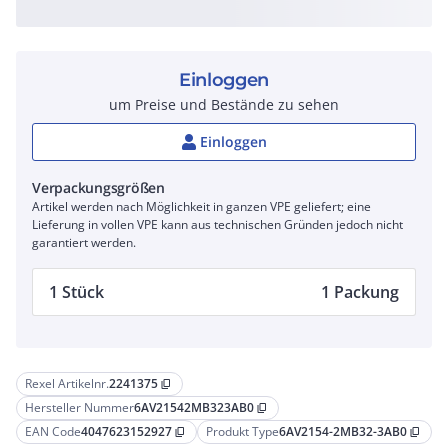
Einloggen
um Preise und Bestände zu sehen
Einloggen
Verpackungsgrößen
Artikel werden nach Möglichkeit in ganzen VPE geliefert; eine
Lieferung in vollen VPE kann aus technischen Gründen jedoch nicht
garantiert werden.
1 Stück
1 Packung
Rexel Artikelnr.
2241375
content_copy
Hersteller Nummer
6AV21542MB323AB0
content_copy
EAN Code
4047623152927
Produkt Type
6AV2154-2MB32-3AB0
content_copy
content_copy