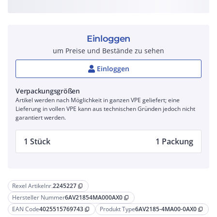
Einloggen
um Preise und Bestände zu sehen
Einloggen
Verpackungsgrößen
Artikel werden nach Möglichkeit in ganzen VPE geliefert; eine
Lieferung in vollen VPE kann aus technischen Gründen jedoch nicht
garantiert werden.
1 Stück
1 Packung
Rexel Artikelnr.
2245227
content_copy
Hersteller Nummer
6AV21854MA000AX0
content_copy
EAN Code
4025515769743
Produkt Type
6AV2185-4MA00-0AX0
content_copy
content_copy