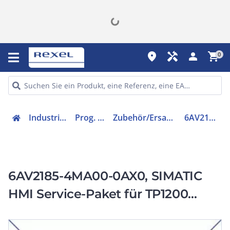
place
handyman
person
shopping_cart
0
Industriekomponenten
Prog. Steuerungen
Zubehör/Ersatzteile für Steuerungen
6AV21854MA000AX0
6AV2185-4MA00-0AX0, SIMATIC
HMI Service-Paket für TP1200
Comfort INOX