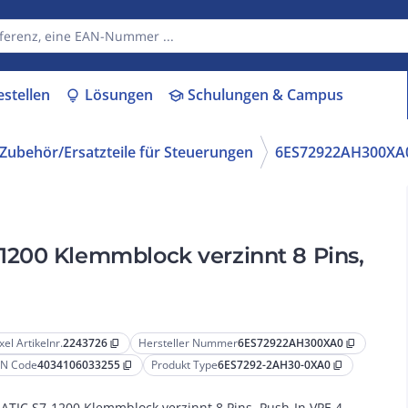
estellen
Lösungen
Schulungen & Campus
lightbulb
school
Zubehör/Ersatzteile für Steuerungen
6ES72922AH300XA
200 Klemmblock verzinnt 8 Pins,
xel Artikelnr.
2243726
Hersteller Nummer
6ES72922AH300XA0
content_copy
content_copy
N Code
4034106033255
Produkt Type
6ES7292-2AH30-0XA0
content_copy
content_copy
ATIC S7-1200 Klemmblock verzinnt 8 Pins, Push-In VPE 4