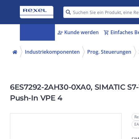
Kategorien
Kunde werden
Einfaches B
menu_book
person_add
shopping_cart
Industriekomponenten
Prog. Steuerungen
6ES7292-2AH30-0XA0, SIMATIC S7-1
Push-In VPE 4
Re
EA
SIM