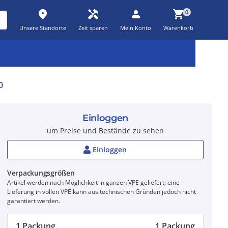
place
handyman
person
shopping_cart
0
Unsere Standorte
Zeit sparen
Mein Konto
Warenkorb
Kernsortiment
Kampagnen
Aktionen
workspace_premium
auto_awesome
percent_discount
0
Einloggen
um Preise und Bestände zu sehen
Einloggen
Verpackungsgrößen
Artikel werden nach Möglichkeit in ganzen VPE geliefert; eine
Lieferung in vollen VPE kann aus technischen Gründen jedoch nicht
garantiert werden.
1 Packung
1 Packung