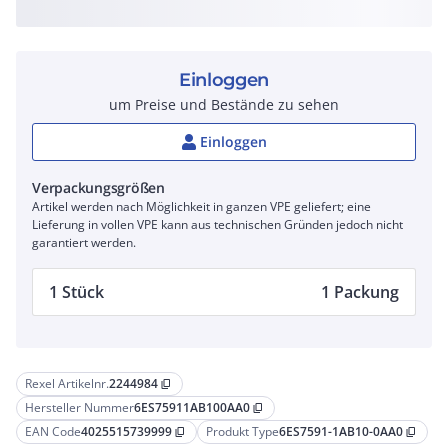
Einloggen
um Preise und Bestände zu sehen
Einloggen
Verpackungsgrößen
Artikel werden nach Möglichkeit in ganzen VPE geliefert; eine
Lieferung in vollen VPE kann aus technischen Gründen jedoch nicht
garantiert werden.
1 Stück
1 Packung
Rexel Artikelnr.
2244984
content_copy
Hersteller Nummer
6ES75911AB100AA0
content_copy
EAN Code
4025515739999
Produkt Type
6ES7591-1AB10-0AA0
content_copy
content_copy