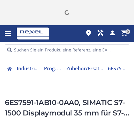
place
handyman
person
shopping_cart
0
Industriekomponenten
Prog. Steuerungen
Zubehör/Ersatzteile für Steuerungen
6ES75911AB100AA0
6ES7591-1AB10-0AA0, SIMATIC S7-
1500 Displaymodul 35 mm für S7-
1500 V3 CPUs