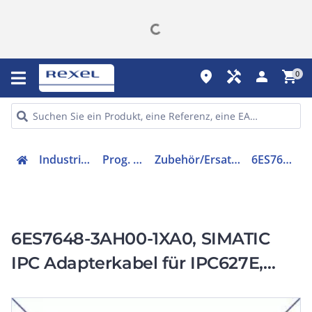
place
handyman
person
shopping_cart
0
Industriekomponenten
Prog. Steuerungen
Zubehör/Ersatzteile für Steuerungen
6ES76483AH001XA0
6ES7648-3AH00-1XA0, SIMATIC
IPC Adapterkabel für IPC627E,
IPC677E