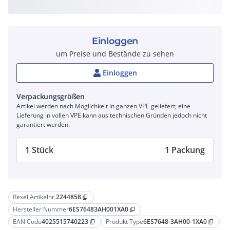
Einloggen
um Preise und Bestände zu sehen
Einloggen
Verpackungsgrößen
Artikel werden nach Möglichkeit in ganzen VPE geliefert; eine
Lieferung in vollen VPE kann aus technischen Gründen jedoch nicht
garantiert werden.
1 Stück
1 Packung
Rexel Artikelnr.
2244858
content_copy
Hersteller Nummer
6ES76483AH001XA0
content_copy
EAN Code
4025515740223
Produkt Type
6ES7648-3AH00-1XA0
content_copy
content_copy