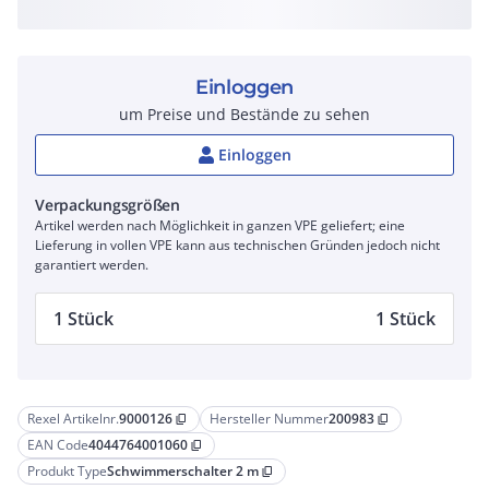
Einloggen
um Preise und Bestände zu sehen
Einloggen
Verpackungsgrößen
Artikel werden nach Möglichkeit in ganzen VPE geliefert; eine
Lieferung in vollen VPE kann aus technischen Gründen jedoch nicht
garantiert werden.
1 Stück
1 Stück
Rexel Artikelnr.
9000126
Hersteller Nummer
200983
content_copy
content_copy
EAN Code
4044764001060
content_copy
Produkt Type
Schwimmerschalter 2 m
content_copy