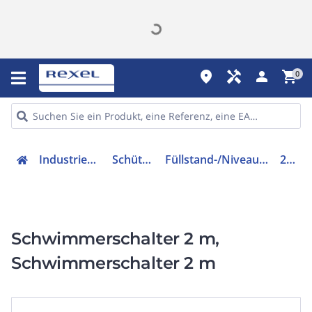
place
handyman
person
shopping_cart
0
Industriekomponenten
Schütze & Relais
Füllstand-/Niveauüberwachungsgerät
200983
Schwimmerschalter 2 m,
Schwimmerschalter 2 m