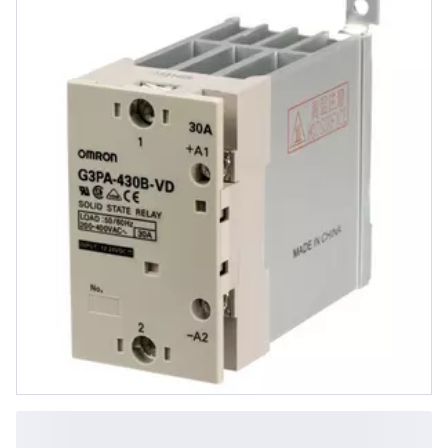
12...24V DC, Null-Punkt schaltend,
DIN-Schienen/Wandmontage