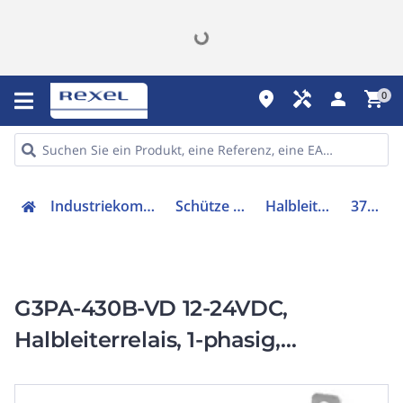
place
handyman
person
shopping_cart
0
Industriekomponenten
Schütze & Relais
Halbleiterrelais
376271
G3PA-430B-VD 12-24VDC,
Halbleiterrelais, 1-phasig,
integrierter Kühlkorper, Last: 30A
180…400V AC, Ansteuerung: