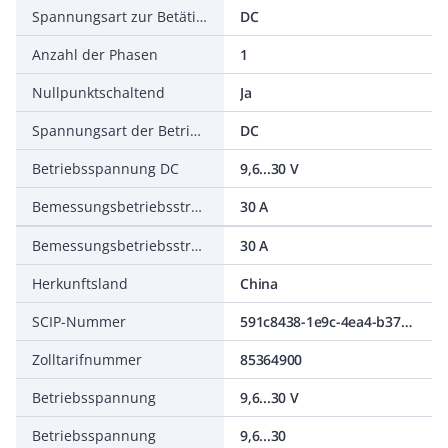
Spannungsart zur Betätigung
DC
Anzahl der Phasen
1
Nullpunktschaltend
Ja
Spannungsart der Betriebsspannung
DC
Betriebsspannung DC
9,6...30 V
Bemessungsbetriebsstrom Ie bei AC-1
30 A
Bemessungsbetriebsstrom Ie bei AC-3
30 A
Herkunftsland
China
SCIP-Nummer
591c8438-1e9c-4ea4-b376-b361600c2164
Zolltarifnummer
85364900
Betriebsspannung
9,6...30 V
Betriebsspannung
9,6...30