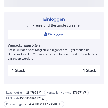
Einloggen
um Preise und Bestände zu sehen
Einloggen
Verpackungsgrößen
Artikel werden nach Möglichkeit in ganzen VPE geliefert; eine
Lieferung in vollen VPE kann aus technischen Gründen jedoch nicht
garantiert werden.
1 Stück
1 Stück
Rexel Artikelnr.
2847998
Hersteller Nummer
376271
content_copy
content_copy
EAN Code
4536854864575
content_copy
Produkt Type
G3PA-430B-VD 12-24VDC
content_copy