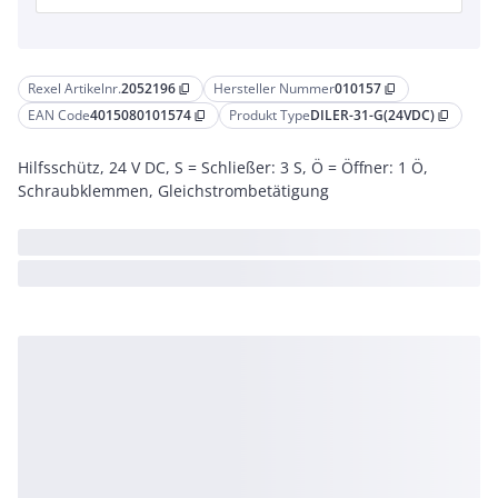
Rexel Artikelnr.
2052196
Hersteller Nummer
010157
content_copy
content_copy
EAN Code
4015080101574
Produkt Type
DILER-31-G(24VDC)
content_copy
content_copy
Hilfsschütz, 24 V DC, S = Schließer: 3 S, Ö = Öffner: 1 Ö,
Schraubklemmen, Gleichstrombetätigung