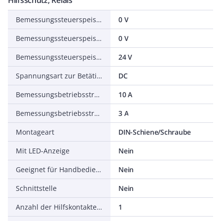
Hilfsschütz, Relais
Bemessungssteuerspeisespannung AC 50 Hz
0 V
Bemessungssteuerspeisespannung AC 60 Hz
0 V
Bemessungssteuerspeisespannung DC
24 V
Spannungsart zur Betätigung
DC
Bemessungsbetriebsstrom
10 A
Bemessungsbetriebsstrom Ie, 400 V
3 A
Montageart
DIN-Schiene/Schraube
Mit LED-Anzeige
Nein
Geeignet für Handbedienung
Nein
Schnittstelle
Nein
Anzahl der Hilfskontakte als Öffner
1