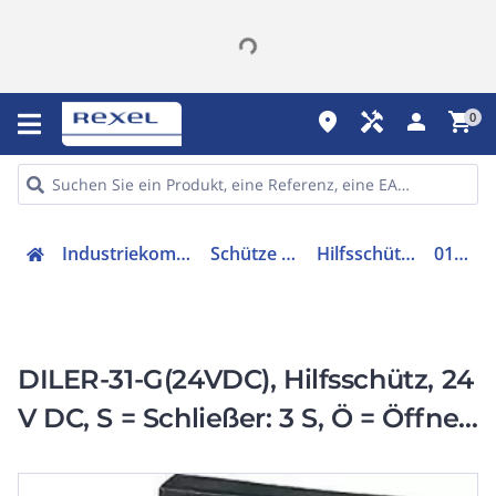
place
handyman
person
shopping_cart
0
Industriekomponenten
Schütze & Relais
Hilfsschütz, Relais
010157
DILER-31-G(24VDC), Hilfsschütz, 24
V DC, S = Schließer: 3 S, Ö = Öffner:
1 Ö, Schraubklemmen,
Gleichstrombetätigung