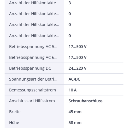
Anzahl der Hilfskontakte als Schließer
3
Anzahl der Hilfskontakte als Öffner, verzögert schaltend
0
Anzahl der Hilfskontakte als Schließer, voreilend
0
Anzahl der Hilfskontakte als Wechsler
0
Betriebsspannung AC 50 Hz
17...500 V
Betriebsspannung AC 60 Hz
17...500 V
Betriebsspannung DC
24...220 V
Spannungsart der Betriebsspannung
AC/DC
Bemessungsschaltstrom
10 A
Anschlussart Hilfsstromkreis
Schraubanschluss
Breite
45 mm
Höhe
58 mm