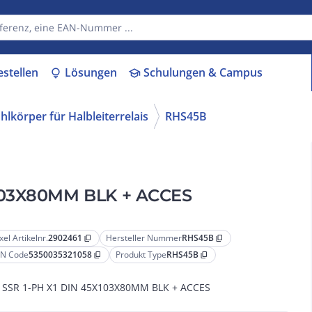
estellen
Lösungen
Schulungen & Campus
lightbulb
school
hlkörper für Halbleiterrelais
RHS45B
X103X80MM BLK + ACCES
xel Artikelnr.
2902461
Hersteller Nummer
RHS45B
content_copy
content_copy
N Code
5350035321058
Produkt Type
RHS45B
content_copy
content_copy
 SSR 1-PH X1 DIN 45X103X80MM BLK + ACCES