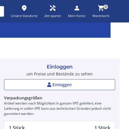
place
handyman
person
shopping_cart
0
Unsere Standorte
Zeit sparen
Mein Konto
Warenkorb
Kernsortiment
Kampagnen
Aktionen
workspace_premium
auto_awesome
percent_discount
Einloggen
um Preise und Bestände zu sehen
Einloggen
Verpackungsgrößen
Artikel werden nach Möglichkeit in ganzen VPE geliefert; eine
Lieferung in vollen VPE kann aus technischen Gründen jedoch nicht
garantiert werden.
1 Stück
1 Stück