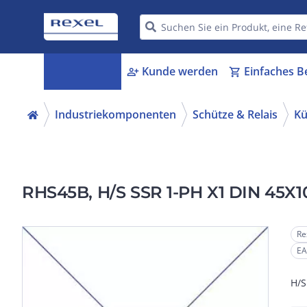
Kategorien
Kunde werden
Einfaches B
menu_book
person_add
shopping_cart
Industriekomponenten
Schütze & Relais
Kü
RHS45B, H/S SSR 1-PH X1 DIN 45
Re
EA
H/S