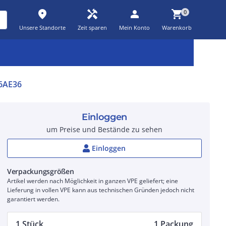
place
handyman
person
shopping_cart
0
Unsere Standorte
Zeit sparen
Mein Konto
Warenkorb
Kernsortiment
Kampagnen
Aktionen
workspace_premium
auto_awesome
percent_discount
6AE36
Einloggen
um Preise und Bestände zu sehen
Einloggen
Verpackungsgrößen
Artikel werden nach Möglichkeit in ganzen VPE geliefert; eine
Lieferung in vollen VPE kann aus technischen Gründen jedoch nicht
garantiert werden.
1 Stück
1 Packung