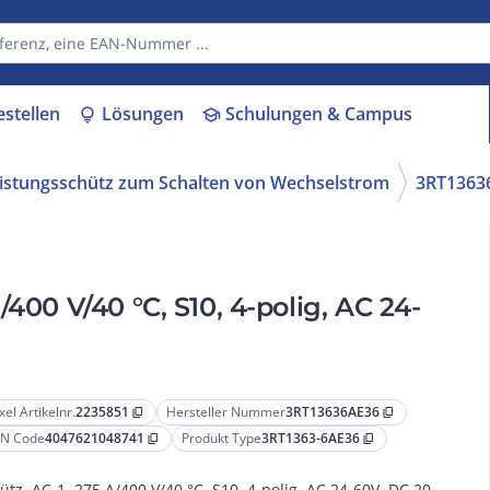
estellen
Lösungen
Schulungen & Campus
lightbulb
school
istungsschütz zum Schalten von Wechselstrom
3RT1363
400 V/40 °C, S10, 4-polig, AC 24-
xel Artikelnr.
2235851
Hersteller Nummer
3RT13636AE36
content_copy
content_copy
N Code
4047621048741
Produkt Type
3RT1363-6AE36
content_copy
content_copy
ütz, AC-1, 275 A/400 V/40 °C, S10, 4-polig, AC 24-60V, DC 20-