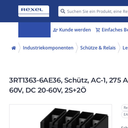
Kategorien
Kunde werden
Einfaches B
menu_book
person_add
shopping_cart
Industriekomponenten
Schütze & Relais
Le
3RT1363-6AE36, Schütz, AC-1, 275 A/
60V, DC 20-60V, 2S+2Ö
Re
EA
Sch