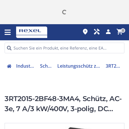
place
handyman
person
shopping_cart
0
Industriekomponenten
Schütze & Relais
Leistungsschütz zum Schalten von Wechselstrom
3RT20152BF483MA4
3RT2015-2BF48-3MA4, Schütz, AC-
3e, 7 A/3 kW/400V, 3-polig, DC
110V, 1S+3Ö, Federzuganschluss