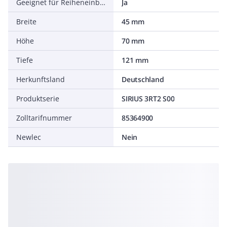
Geeignet für Reiheneinbau
Ja
Breite
45 mm
Höhe
70 mm
Tiefe
121 mm
Herkunftsland
Deutschland
Produktserie
SIRIUS 3RT2 S00
Zolltarifnummer
85364900
Newlec
Nein