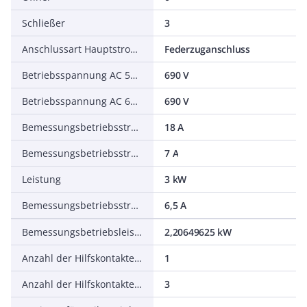
Schließer
3
Anschlussart Hauptstromkreis
Federzuganschluss
Betriebsspannung AC 50 Hz
690 V
Betriebsspannung AC 60 Hz
690 V
Bemessungsbetriebsstrom Ie bei AC-1, 400 V
18 A
Bemessungsbetriebsstrom Ie bei AC-3, 400 V
7 A
Leistung
3 kW
Bemessungsbetriebsstrom Ie bei AC-4, 400 V
6,5 A
Bemessungsbetriebsleistung NEMA
2,20649625 kW
Anzahl der Hilfskontakte als Schließer
1
Anzahl der Hilfskontakte als Öffner
3