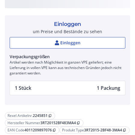
Einloggen
um Preise und Bestände zu sehen
Einloggen
Verpackungsgrößen
Artikel werden nach Möglichkeit in ganzen VPE geliefert; eine
Lieferung in vollen VPE kann aus technischen Gründen jedoch nicht
garantiert werden.
1 Stück
1 Packung
Rexel Artikelnr.
2245851
content_copy
Hersteller Nummer
3RT20152BF483MA4
content_copy
EAN Code
4011209897076
Produkt Type
3RT2015-2BF48-3MA4
content_copy
content_copy