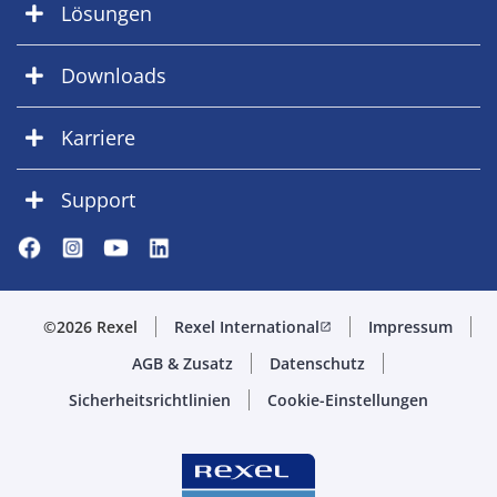
Lösungen
Downloads
Karriere
Support
©2026 Rexel
Rexel International
Impressum
open_in_new
AGB & Zusatz
Datenschutz
Sicherheitsrichtlinien
Cookie-Einstellungen