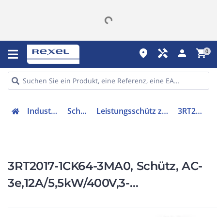
place
handyman
person
shopping_cart
0
Industriekomponenten
Schütze & Relais
Leistungsschütz zum Schalten von Wechselstrom
3RT20171CK643MA0
3RT2017-1CK64-3MA0, Schütz, AC-
3e,12A/5,5kW/400V,3-
polig,AC110V/50Hz,120V/60Hz,2S+2Ö