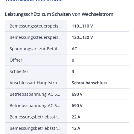
Leistungsschütz zum Schalten von Wechselstrom
Bemessungssteuerspeisespannung AC 50 Hz
110...110 V
Bemessungssteuerspeisespannung AC 60 Hz
120...120 V
Spannungsart zur Betätigung
AC
Öffner
0
Schließer
3
Anschlussart Hauptstromkreis
Schraubanschluss
Betriebsspannung AC 50 Hz
690 V
Betriebsspannung AC 60 Hz
690 V
Bemessungsbetriebsstrom Ie bei AC-1, 400 V
22 A
Bemessungsbetriebsstrom Ie bei AC-3, 400 V
12 A