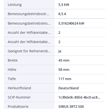
Leistung
5,5 kW
Bemessungsbetriebsstrom Ie bei AC-4, 400 V
8,5 A
Bemessungsbetriebsleistung NEMA
5,516240624 kW
Anzahl der Hilfskontakte als Schließer
2
Anzahl der Hilfskontakte als Öffner
2
Geeignet für Reiheneinbau
Ja
Breite
45 mm
Höhe
58 mm
Tiefe
117 mm
Herkunftsland
Deutschland
SCIP-Nummer
1c39de9c-865d-4bc0-ac89-6d4d9da37478
Produktserie
SIRIUS 3RT2 S00