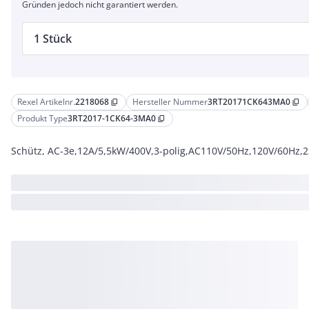
Gründen jedoch nicht garantiert werden.
1 Stück
Rexel Artikelnr.
2218068
Hersteller Nummer
3RT20171CK643MA0
content_copy
content_copy
Produkt Type
3RT2017-1CK64-3MA0
content_copy
Schütz, AC-3e,12A/5,5kW/400V,3-polig,AC110V/50Hz,120V/60Hz,