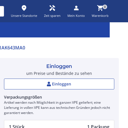
place
handyman
person
shopping_cart
0
Unsere Standorte
Zeit sparen
Mein Konto
Warenkorb
Kernsortiment
Kampagnen
Aktionen
workspace_premium
auto_awesome
percent_discount
81AK643MA0
Einloggen
um Preise und Bestände zu sehen
Einloggen
Verpackungsgrößen
Artikel werden nach Möglichkeit in ganzen VPE geliefert; eine
Lieferung in vollen VPE kann aus technischen Gründen jedoch nicht
garantiert werden.
1 Stück
1 Packung