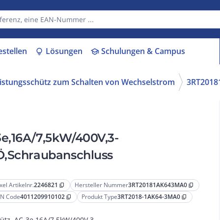
estellen
Lösungen
Schulungen & Campus
lightbulb
school
istungsschütz zum Schalten von Wechselstrom
3RT201
e,16A/7,5kW/400V,3-
Ö,Schraubanschluss
xel Artikelnr.
2246821
Hersteller Nummer
3RT20181AK643MA0
content_copy
content_copy
N Code
4011209910102
Produkt Type
3RT2018-1AK64-3MA0
content_copy
content_copy
ütz, AC-3e,16A/7,5kW/400V,3-