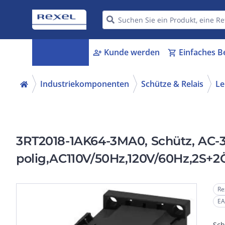
Kategorien
Kunde werden
Einfaches B
menu_book
person_add
shopping_cart
Industriekomponenten
Schütze & Relais
Le
3RT2018-1AK64-3MA0, Schütz, AC-3
polig,AC110V/50Hz,120V/60Hz,2S+2
Re
EA
Sch