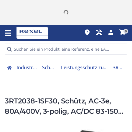
place
handyman
person
shopping_cart
0
Industriekomponenten
Schütze & Relais
Leistungsschütz zum Schalten von Wechselstrom
3RT20381SF30
3RT2038-1SF30, Schütz, AC-3e,
80A/400V, 3-polig, AC/DC 83-150V,
F-PLC-IN, 1Ö, Schraubanschluss