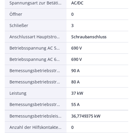
Spannungsart zur Betätigung
AC/DC
Öffner
0
Schließer
3
Anschlussart Hauptstromkreis
Schraubanschluss
Betriebsspannung AC 50 Hz
690 V
Betriebsspannung AC 60 Hz
690 V
Bemessungsbetriebsstrom Ie bei AC-1, 400 V
90 A
Bemessungsbetriebsstrom Ie bei AC-3, 400 V
80 A
Leistung
37 kW
Bemessungsbetriebsstrom Ie bei AC-4, 400 V
55 A
Bemessungsbetriebsleistung NEMA
36,7749375 kW
Anzahl der Hilfskontakte als Schließer
0