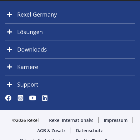
Rexel Germany
Lösungen
Downloads
Karriere
Support
©2026 Rexel
Rexel International
Impressum
open_in_new
AGB & Zusatz
Datenschutz