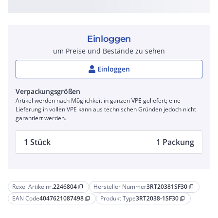
Einloggen
um Preise und Bestände zu sehen
Einloggen
Verpackungsgrößen
Artikel werden nach Möglichkeit in ganzen VPE geliefert; eine
Lieferung in vollen VPE kann aus technischen Gründen jedoch nicht
garantiert werden.
1 Stück
1 Packung
Rexel Artikelnr.
2246804
Hersteller Nummer
3RT20381SF30
content_copy
content_copy
EAN Code
4047621087498
Produkt Type
3RT2038-1SF30
content_copy
content_copy