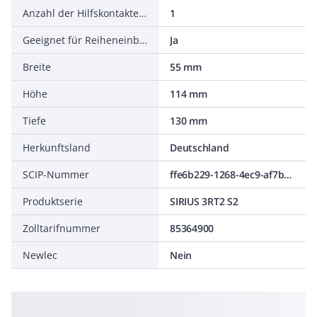
Anzahl der Hilfskontakte als Öffner
1
Geeignet für Reiheneinbau
Ja
Breite
55 mm
Höhe
114 mm
Tiefe
130 mm
Herkunftsland
Deutschland
SCIP-Nummer
ffe6b229-1268-4ec9-af7b-365ca8bbb5dc
Produktserie
SIRIUS 3RT2 S2
Zolltarifnummer
85364900
Newlec
Nein