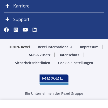
Karriere
Support
©2026 Rexel
Rexel International
Impressum
open_in_new
AGB & Zusatz
Datenschutz
Sicherheitsrichtlinien
Cookie-Einstellungen
Ein Unternehmen der Rexel Gruppe