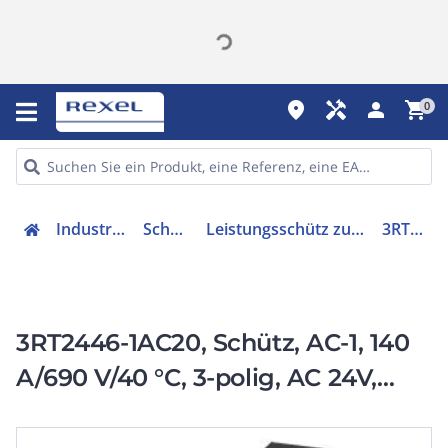
place
handyman
person
shopping_cart
0
Industriekomponenten
Schütze & Relais
Leistungsschütz zum Schalten von Wechselstrom
3RT24461AC20
3RT2446-1AC20, Schütz, AC-1, 140
A/690 V/40 °C, 3-polig, AC 24V,
50/60Hz, 1S+1Ö