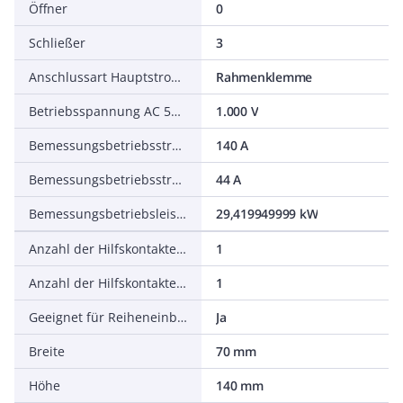
Öffner
0
Schließer
3
Anschlussart Hauptstromkreis
Rahmenklemme
Betriebsspannung AC 50 Hz
1.000 V
Bemessungsbetriebsstrom Ie bei AC-1, 400 V
140 A
Bemessungsbetriebsstrom Ie bei AC-3, 400 V
44 A
Bemessungsbetriebsleistung NEMA
29,419949999 kW
Anzahl der Hilfskontakte als Schließer
1
Anzahl der Hilfskontakte als Öffner
1
Geeignet für Reiheneinbau
Ja
Breite
70 mm
Höhe
140 mm