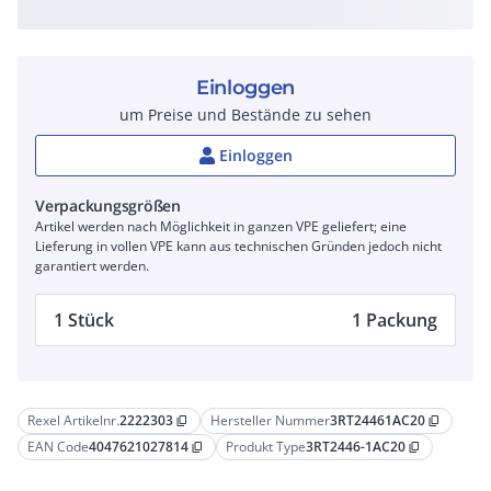
Einloggen
um Preise und Bestände zu sehen
Einloggen
Verpackungsgrößen
Artikel werden nach Möglichkeit in ganzen VPE geliefert; eine
Lieferung in vollen VPE kann aus technischen Gründen jedoch nicht
garantiert werden.
1 Stück
1 Packung
Rexel Artikelnr.
2222303
Hersteller Nummer
3RT24461AC20
content_copy
content_copy
EAN Code
4047621027814
Produkt Type
3RT2446-1AC20
content_copy
content_copy