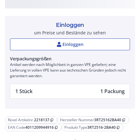
Einloggen
um Preise und Bestände zu sehen
Einloggen
Verpackungsgrößen
Artikel werden nach Möglichkeit in ganzen VPE geliefert; eine
Lieferung in vollen VPE kann aus technischen Gründen jedoch nicht
garantiert werden.
1 Stück
1 Packung
Rexel Artikelnr.
2218137
Hersteller Nummer
3RT25162BA40
content_copy
content_copy
EAN Code
4011209944916
Produkt Type
3RT2516-2BA40
content_copy
content_copy