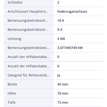
Schließer
2
Anschlussart Hauptstromkreis
Federzuganschluss
Bemessungsbetriebsstrom Ie bei AC-1, 400 V
18 A
Bemessungsbetriebsstrom Ie bei AC-3, 400 V
9 A
Leistung
4 kW
Bemessungsbetriebsleistung NEMA
3,677493749 kW
Anzahl der Hilfskontakte als Schließer
0
Anzahl der Hilfskontakte als Öffner
0
Geeignet für Reiheneinbau
Ja
Breite
45 mm
Höhe
70 mm
Tiefe
73 mm