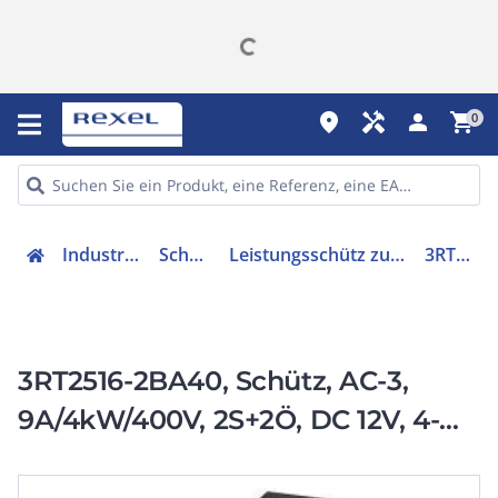
place
handyman
person
shopping_cart
0
Industriekomponenten
Schütze & Relais
Leistungsschütz zum Schalten von Wechselstrom
3RT25162BA40
3RT2516-2BA40, Schütz, AC-3,
9A/4kW/400V, 2S+2Ö, DC 12V, 4-
polig, Federzuganschluss