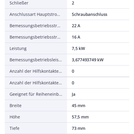
Schließer
2
Anschlussart Hauptstromkreis
Schraubanschluss
Bemessungsbetriebsstrom Ie bei AC-1, 400 V
22 A
Bemessungsbetriebsstrom Ie bei AC-3, 400 V
16 A
Leistung
7,5 kW
Bemessungsbetriebsleistung NEMA
3,677493749 kW
Anzahl der Hilfskontakte als Schließer
0
Anzahl der Hilfskontakte als Öffner
0
Geeignet für Reiheneinbau
Ja
Breite
45 mm
Höhe
57,5 mm
Tiefe
73 mm