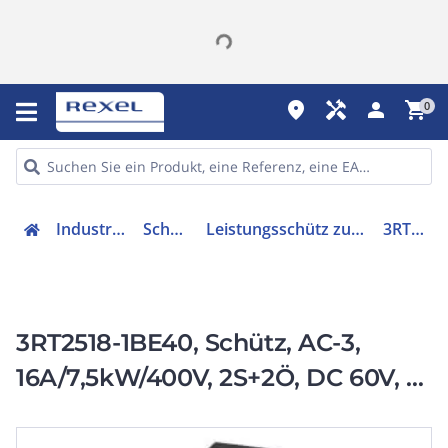
place
handyman
person
shopping_cart
0
Industriekomponenten
Schütze & Relais
Leistungsschütz zum Schalten von Wechselstrom
3RT25181BE40
3RT2518-1BE40, Schütz, AC-3,
16A/7,5kW/400V, 2S+2Ö, DC 60V, 4-
polig, Schraubanschluss