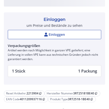
Einloggen
um Preise und Bestände zu sehen
Einloggen
Verpackungsgrößen
Artikel werden nach Möglichkeit in ganzen VPE geliefert; eine
Lieferung in vollen VPE kann aus technischen Gründen jedoch nicht
garantiert werden.
1 Stück
1 Packung
Rexel Artikelnr.
2213904
Hersteller Nummer
3RT25181BE40
content_copy
content_copy
EAN Code
4011209937116
Produkt Type
3RT2518-1BE40
content_copy
content_copy