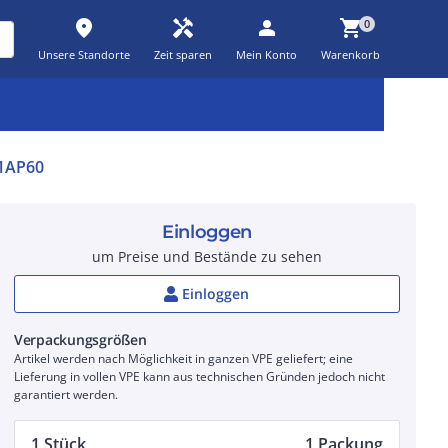
place
handyman
person
shopping_cart
0
Unsere Standorte
Zeit sparen
Mein Konto
Warenkorb
Kernsortiment
Kampagnen
Aktionen
workspace_premium
auto_awesome
percent_discount
1AP60
Einloggen
um Preise und Bestände zu sehen
Einloggen
Verpackungsgrößen
Artikel werden nach Möglichkeit in ganzen VPE geliefert; eine
Lieferung in vollen VPE kann aus technischen Gründen jedoch nicht
garantiert werden.
1 Stück
1 Packung