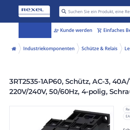
Kategorien
Kunde werden
Einfaches B
menu_book
person_add
shopping_cart
Industriekomponenten
Schütze & Relais
Le
3RT2535-1AP60, Schütz, AC-3, 40A
220V/240V, 50/60Hz, 4-polig, Schr
Re
EA
Sch