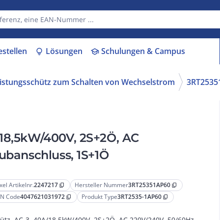
estellen
Lösungen
Schulungen & Campus
lightbulb
school
istungsschütz zum Schalten von Wechselstrom
3RT2535
/18,5kW/400V, 2S+2Ö, AC
aubanschluss, 1S+1Ö
xel Artikelnr.
2247217
Hersteller Nummer
3RT25351AP60
content_copy
content_copy
N Code
4047621031972
Produkt Type
3RT2535-1AP60
content_copy
content_copy
ütz, AC-3, 40A/18,5kW/400V, 2S+2Ö, AC 220V/240V, 50/60Hz,