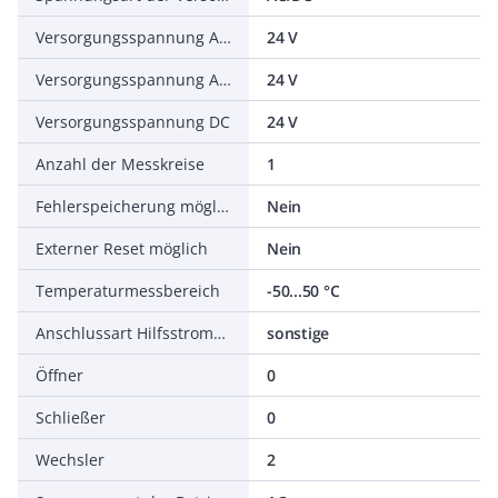
Versorgungsspannung AC 50 Hz
24 V
Versorgungsspannung AC 60 Hz
24 V
Versorgungsspannung DC
24 V
Anzahl der Messkreise
1
Fehlerspeicherung möglich
Nein
Externer Reset möglich
Nein
Temperaturmessbereich
-50...50 °C
Anschlussart Hilfsstromkreis
sonstige
Öffner
0
Schließer
0
Wechsler
2