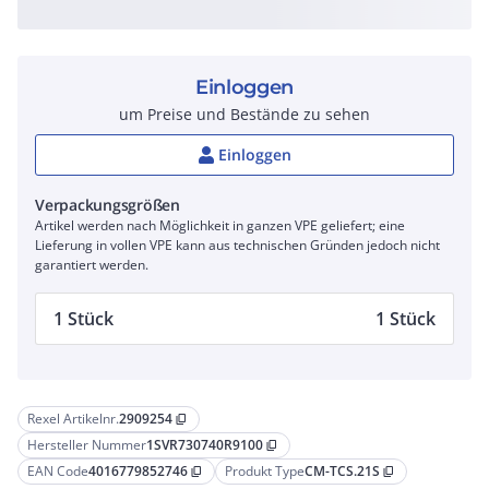
Einloggen
um Preise und Bestände zu sehen
Einloggen
Verpackungsgrößen
Artikel werden nach Möglichkeit in ganzen VPE geliefert; eine
Lieferung in vollen VPE kann aus technischen Gründen jedoch nicht
garantiert werden.
1 Stück
1 Stück
Rexel Artikelnr.
2909254
content_copy
Hersteller Nummer
1SVR730740R9100
content_copy
EAN Code
4016779852746
Produkt Type
CM-TCS.21S
content_copy
content_copy