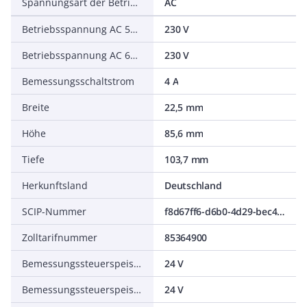
Spannungsart der Betriebsspannung
AC
Betriebsspannung AC 50 Hz
230 V
Betriebsspannung AC 60 Hz
230 V
Bemessungsschaltstrom
4 A
Breite
22,5 mm
Höhe
85,6 mm
Tiefe
103,7 mm
Herkunftsland
Deutschland
SCIP-Nummer
f8d67ff6-d6b0-4d29-bec4-24ec5feee616
Zolltarifnummer
85364900
Bemessungssteuerspeisespannung AC 50 Hz
24 V
Bemessungssteuerspeisespannung AC 60 Hz
24 V