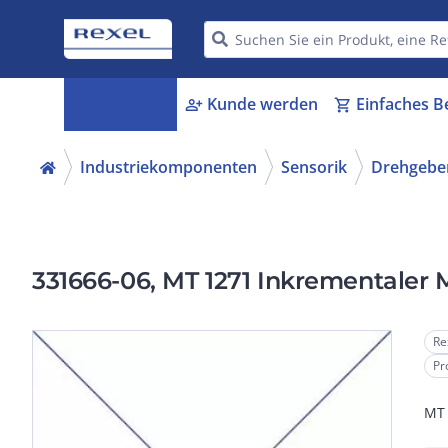
Kategorien
Kunde werden
Einfaches B
menu_book
person_add
shopping_cart
Industriekomponenten
Sensorik
Drehgebe
331666-06, MT 1271 Inkrementaler M
Re
Pr
MT 