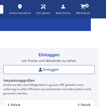
place
handyman
person
shopping_cart
0
Unsere Standorte
Zeit sparen
Mein Konto
Warenkorb
Kernsortiment
Kampagnen
Aktionen
workspace_premium
auto_awesome
percent_discount
Einloggen
um Preise und Bestände zu sehen
Einloggen
Verpackungsgrößen
Artikel werden nach Möglichkeit in ganzen VPE geliefert; eine
Lieferung in vollen VPE kann aus technischen Gründen jedoch nicht
garantiert werden.
1 Stück
1 Stück