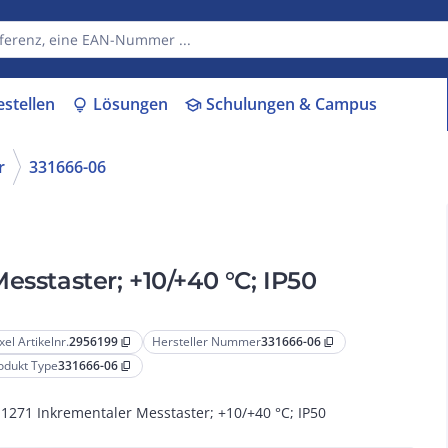
estellen
Lösungen
Schulungen & Campus
lightbulb
school
r
331666-06
esstaster; +10/+40 °C; IP50
xel Artikelnr.
2956199
Hersteller Nummer
331666-06
content_copy
content_copy
odukt Type
331666-06
content_copy
1271 Inkrementaler Messtaster; +10/+40 °C; IP50