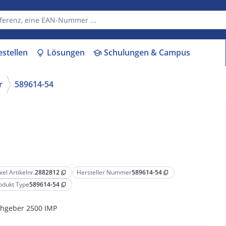
estellen
Lösungen
Schulungen & Campus
lightbulb
school
r
589614-54
xel Artikelnr.
2882812
Hersteller Nummer
589614-54
content_copy
content_copy
odukt Type
589614-54
content_copy
hgeber 2500 IMP