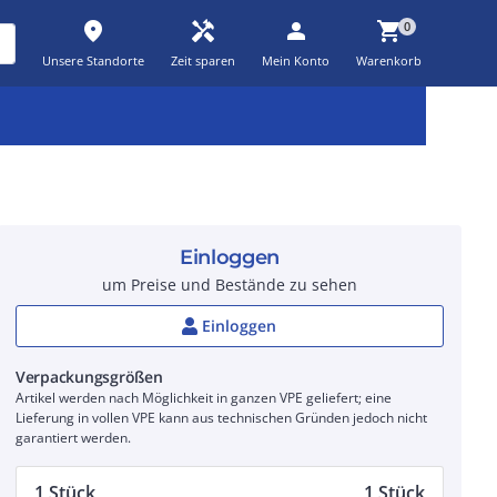
place
handyman
person
shopping_cart
0
Unsere Standorte
Zeit sparen
Mein Konto
Warenkorb
Kernsortiment
Kampagnen
Aktionen
workspace_premium
auto_awesome
percent_discount
Einloggen
um Preise und Bestände zu sehen
Einloggen
Verpackungsgrößen
Artikel werden nach Möglichkeit in ganzen VPE geliefert; eine
Lieferung in vollen VPE kann aus technischen Gründen jedoch nicht
garantiert werden.
1 Stück
1 Stück