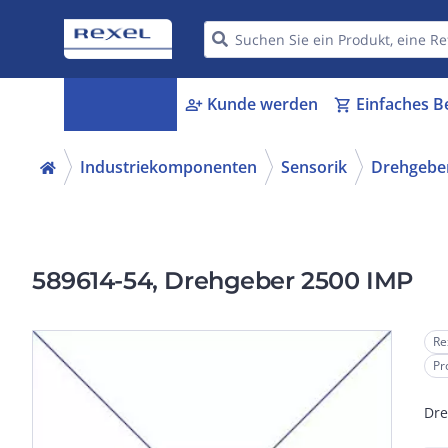
Kategorien
Kunde werden
Einfaches B
menu_book
person_add
shopping_cart
Industriekomponenten
Sensorik
Drehgebe
589614-54, Drehgeber 2500 IMP
Re
Pr
Dre