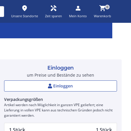
place
handyman
person
shopping_cart
0
Unsere Standorte
Zeit sparen
Mein Konto
Warenkorb
Kernsortiment
Kampagnen
Aktionen
workspace_premium
auto_awesome
percent_discount
Einloggen
um Preise und Bestände zu sehen
Einloggen
Verpackungsgrößen
Artikel werden nach Möglichkeit in ganzen VPE geliefert; eine
Lieferung in vollen VPE kann aus technischen Gründen jedoch nicht
garantiert werden.
1 Stück
1 Stück