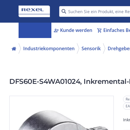
Kategorien
Kunde werden
Einfaches B
menu_book
person_add
shopping_cart
Industriekomponenten
Sensorik
Drehgebe
DFS60E-S4WA01024, Inkremental
Re
EA
Ink