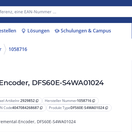
estellen
Lösungen
Schulungen & Campus
lightbulb
school
r
1058716
-Encoder, DFS60E-S4WA01024
xel Artikelnr.
2929852
Hersteller Nummer
1058716
content_copy
content_copy
N Code
4047084268687
Produkt Type
DFS60E-S4WA01024
content_copy
content_copy
remental-Encoder, DFS60E-S4WA01024