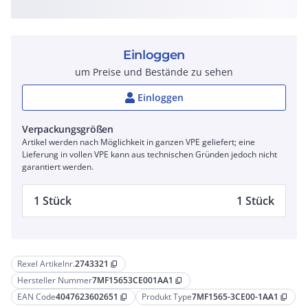
Einloggen
um Preise und Bestände zu sehen
Einloggen
Verpackungsgrößen
Artikel werden nach Möglichkeit in ganzen VPE geliefert; eine
Lieferung in vollen VPE kann aus technischen Gründen jedoch nicht
garantiert werden.
1 Stück
1 Stück
Rexel Artikelnr.
2743321
content_copy
Hersteller Nummer
7MF15653CE001AA1
content_copy
EAN Code
4047623602651
Produkt Type
7MF1565-3CE00-1AA1
content_copy
content_copy