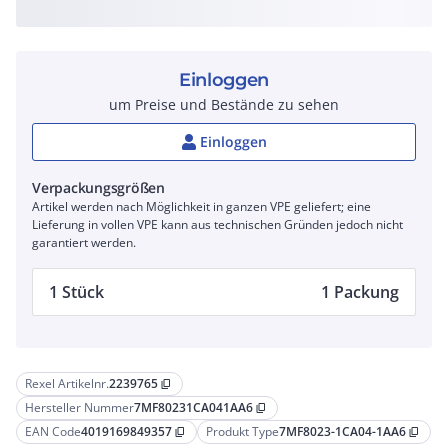
Einloggen
um Preise und Bestände zu sehen
Einloggen
Verpackungsgrößen
Artikel werden nach Möglichkeit in ganzen VPE geliefert; eine
Lieferung in vollen VPE kann aus technischen Gründen jedoch nicht
garantiert werden.
1 Stück
1 Packung
Rexel Artikelnr.
2239765
content_copy
Hersteller Nummer
7MF80231CA041AA6
content_copy
EAN Code
4019169849357
Produkt Type
7MF8023-1CA04-1AA6
content_copy
content_copy