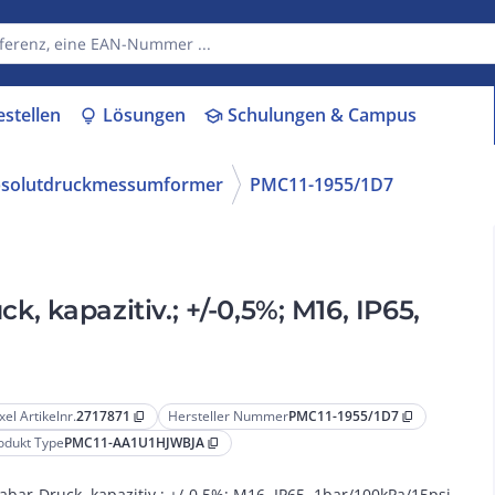
estellen
Lösungen
Schulungen & Campus
lightbulb
school
bsolutdruckmessumformer
PMC11-1955/1D7
+/-0,5%; M16, IP65,
xel Artikelnr.
2717871
Hersteller Nummer
PMC11-1955/1D7
content_copy
content_copy
odukt Type
PMC11-AA1U1HJWBJA
content_copy
abar-Druck, kapazitiv.; +/-0,5%; M16, IP65, 1bar/100kPa/15psi