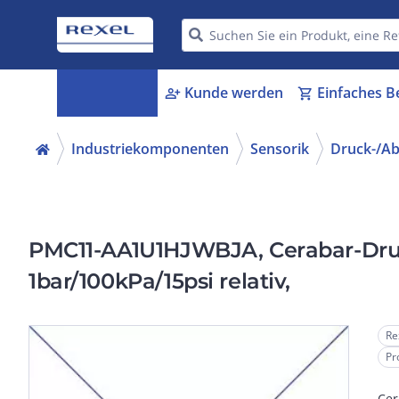
Kategorien
Kunde werden
Einfaches B
menu_book
person_add
shopping_cart
Industriekomponenten
Sensorik
Druck-/A
PMC11-AA1U1HJWBJA, Cerabar-Druck, kapazitiv.; 
1bar/100kPa/15psi relativ,
Re
Pr
Cer