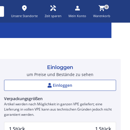
place
handyman
person
shopping_cart
0
Unsere Standorte
Zeit sparen
Mein Konto
Warenkorb
Kernsortiment
Kampagnen
Aktionen
workspace_premium
auto_awesome
percent_discount
Einloggen
um Preise und Bestände zu sehen
Einloggen
Verpackungsgrößen
Artikel werden nach Möglichkeit in ganzen VPE geliefert; eine
Lieferung in vollen VPE kann aus technischen Gründen jedoch nicht
garantiert werden.
1 Stück
1 Stück