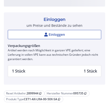
Einloggen
um Preise und Bestände zu sehen
Einloggen
Verpackungsgrößen
Artikel werden nach Möglichkeit in ganzen VPE geliefert; eine
Lieferung in vollen VPE kann aus technischen Gründen jedoch nicht
garantiert werden.
1 Stück
1 Stück
Rexel Artikelnr.
2899944
Hersteller Nummer
095735
content_copy
content_copy
Produkt Type
CET1-AX-LRA-00-50X-SA
content_copy