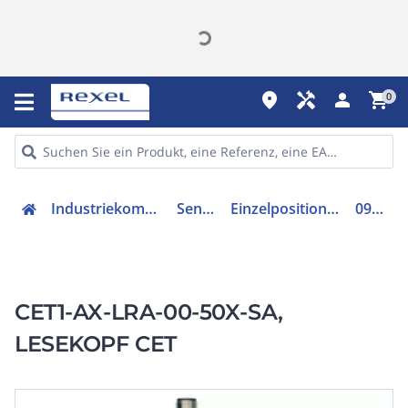
place
handyman
person
shopping_cart
0
Industriekomponenten
Sensorik
Einzelpositionsschalter
095735
CET1-AX-LRA-00-50X-SA,
LESEKOPF CET