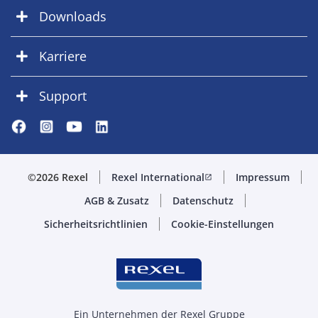
Downloads
Karriere
Support
©2026 Rexel
Rexel International
Impressum
open_in_new
AGB & Zusatz
Datenschutz
Sicherheitsrichtlinien
Cookie-Einstellungen
Ein Unternehmen der Rexel Gruppe