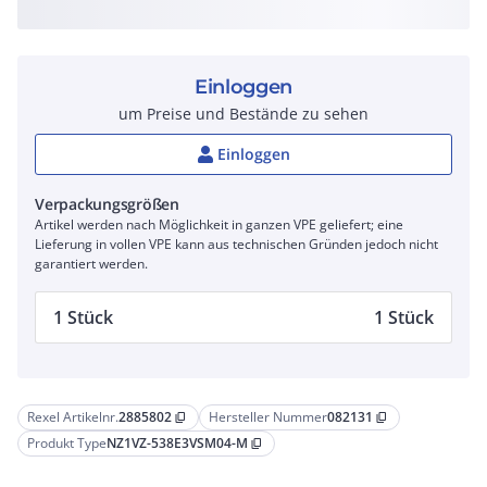
Einloggen
um Preise und Bestände zu sehen
Einloggen
Verpackungsgrößen
Artikel werden nach Möglichkeit in ganzen VPE geliefert; eine
Lieferung in vollen VPE kann aus technischen Gründen jedoch nicht
garantiert werden.
1 Stück
1 Stück
Rexel Artikelnr.
2885802
Hersteller Nummer
082131
content_copy
content_copy
Produkt Type
NZ1VZ-538E3VSM04-M
content_copy