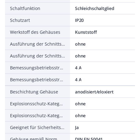
Schaltfunktion
Schleichschaltglied
Schutzart
IP20
Werkstoff des Gehäuses
Kunststoff
Ausführung der Schnittstelle
ohne
Ausführung der Schnittstelle für sicherheitsgerichtete Kommunikation
ohne
Bemessungsbetriebsstrom Ie bei AC-15, 230 V
4 A
Bemessungsbetriebsstrom Ie bei DC-13, 24 V
4 A
Beschichtung Gehäuse
anodisiert/eloxiert
Explosionsschutz-Kategorie für Gas
ohne
Explosionsschutz-Kategorie für Staub
ohne
Geeignet für Sicherheitsfunktionen
Ja
Gehäuse gemäß Norm
DIN EN 50041