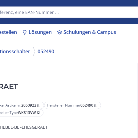
estellen
Lösungen
Schulungen & Campus
lightbulb
school
tionsschalter
052490
RAET
xel Artikelnr.
2050922
Hersteller Nummer
052490
content_copy
content_copy
odukt Type
WKS13VW
content_copy
NHEBEL-BEFEHLSGERAET