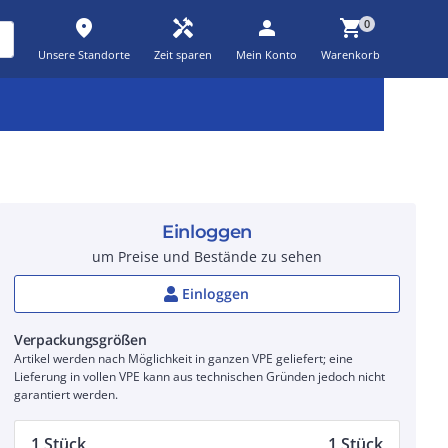
place
handyman
person
shopping_cart
0
Unsere Standorte
Zeit sparen
Mein Konto
Warenkorb
Kernsortiment
Kampagnen
Aktionen
workspace_premium
auto_awesome
percent_discount
Einloggen
um Preise und Bestände zu sehen
Einloggen
Verpackungsgrößen
Artikel werden nach Möglichkeit in ganzen VPE geliefert; eine
Lieferung in vollen VPE kann aus technischen Gründen jedoch nicht
garantiert werden.
1 Stück
1 Stück