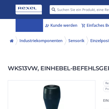
Kategorien
Kunde werden
Einfaches B
menu_book
person_add
shopping_cart
Industriekomponenten
Sensorik
Einzelposi
WKS13VW, EINHEBEL-BEFEHLSGE
Re
Pr
EI