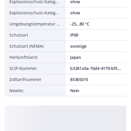
Explosionsschutz-Kategorie für Gas
ohne
Explosionsschutz-Kategorie für Staub
ohne
Umgebungstemperatur während des Betriebs
-25...80 °C
Schutzart
IP00
Schutzart (NEMA)
sonstige
Herkunftsland
Japan
SCIP-Nummer
b3281a5a-76d4-4179-bf54-707f0d15fa69
Zolltarifnummer
85365015
Newlec
Nein