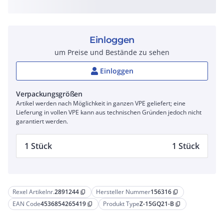
Einloggen
um Preise und Bestände zu sehen
Einloggen
Verpackungsgrößen
Artikel werden nach Möglichkeit in ganzen VPE geliefert; eine
Lieferung in vollen VPE kann aus technischen Gründen jedoch nicht
garantiert werden.
1 Stück
1 Stück
Rexel Artikelnr.
2891244
Hersteller Nummer
156316
content_copy
content_copy
EAN Code
4536854265419
Produkt Type
Z-15GQ21-B
content_copy
content_copy