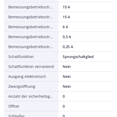
Bemessungsbetriebsstrom Ie bei AC-15, 125 V
15 A
Bemessungsbetriebsstrom Ie bei AC-15, 230 V
15 A
Bemessungsbetriebsstrom Ie bei DC-13, 24 V
6 A
Bemessungsbetriebsstrom Ie bei DC-13, 125 V
0,5 A
Bemessungsbetriebsstrom Ie bei DC-13, 230 V
0,25 A
Schaltfunktion
Sprungschaltglied
Schaltfunktion verrastend
Nein
Ausgang elektronisch
Nein
Zwangsöffnung
Nein
Anzahl der sicherheitsgerichteten Hilfskontakte
0
Öffner
0
Schließer
0