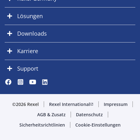
Lösungen
Downloads
Karriere
Support
©2026 Rexel
Rexel International
Impressum
open_in_new
AGB & Zusatz
Datenschutz
Sicherheitsrichtlinien
Cookie-Einstellungen