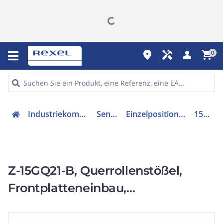
place
handyman
person
shopping_cart
0
Industriekomponenten
Sensorik
Einzelpositionsschalter
156316
Z-15GQ21-B, Querrollenstößel,
Frontplatteneinbau,
Schraubanschlüsse