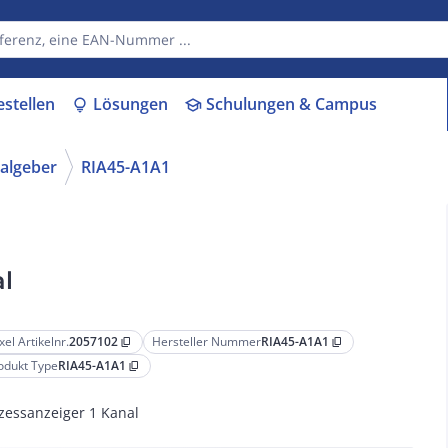
estellen
Lösungen
Schulungen & Campus
lightbulb
school
algeber
RIA45-A1A1
al
xel Artikelnr.
2057102
Hersteller Nummer
RIA45-A1A1
content_copy
content_copy
odukt Type
RIA45-A1A1
content_copy
zessanzeiger 1 Kanal