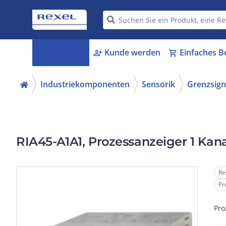
Kategorien
Kunde werden
Einfaches B
menu_book
person_add
shopping_cart
Industriekomponenten
Sensorik
Grenzsign
RIA45-A1A1, Prozessanzeiger 1 Kan
Re
Pr
Pro