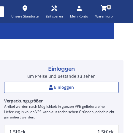
place
handyman
person
shopping_cart
0
Unsere Standorte
Zeit sparen
Mein Konto
Warenkorb
Kernsortiment
Kampagnen
Aktionen
workspace_premium
auto_awesome
percent_discount
Einloggen
um Preise und Bestände zu sehen
Einloggen
Verpackungsgrößen
Artikel werden nach Möglichkeit in ganzen VPE geliefert; eine
Lieferung in vollen VPE kann aus technischen Gründen jedoch nicht
garantiert werden.
1 Stück
1 Stück