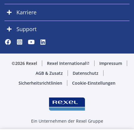
Karriere
Support
©2026 Rexel
Rexel International
Impressum
open_in_new
AGB & Zusatz
Datenschutz
Sicherheitsrichtlinien
Cookie-Einstellungen
Ein Unternehmen der Rexel Gruppe