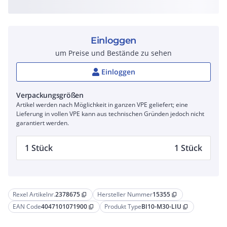
Einloggen
um Preise und Bestände zu sehen
Einloggen
Verpackungsgrößen
Artikel werden nach Möglichkeit in ganzen VPE geliefert; eine
Lieferung in vollen VPE kann aus technischen Gründen jedoch nicht
garantiert werden.
1 Stück
1 Stück
Rexel Artikelnr.
2378675
Hersteller Nummer
15355
content_copy
content_copy
EAN Code
4047101071900
Produkt Type
BI10-M30-LIU
content_copy
content_copy