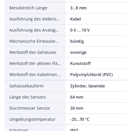
Messbereich Länge
3...8 mm
Ausführung des elektrischen Anschlusses
Kabel
Ausführung des Analogausgangs
0 V ... 10 V
Mechanische Einbaubedingung für Sensor
bündig
Werkstoff des Gehäuses
sonstige
Werkstoff der aktiven Fläche des Sensors
Kunststoff
Werkstoff des Kabelmantels
Polyvinylchlorid (PVC)
Gehäusebauform
Zylinder, Gewinde
Länge des Sensors
64 mm
Durchmesser Sensor
30 mm
Umgebungstemperatur
-25...70 °C
Schutzart
IP67