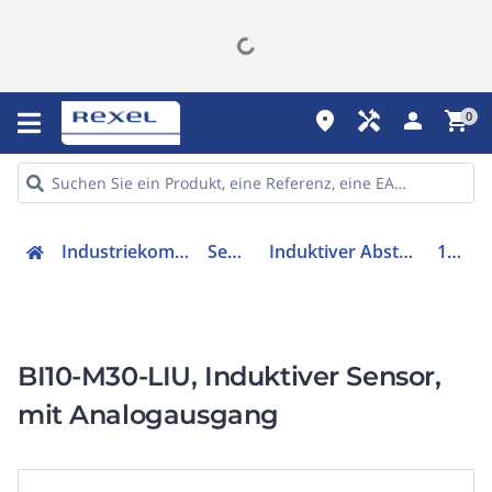
place
handyman
person
shopping_cart
0
Industriekomponenten
Sensorik
Induktiver Abstandssensor
15355
BI10-M30-LIU, Induktiver Sensor,
mit Analogausgang