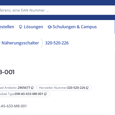
estellen
Lösungen
Schulungen & Campus
lightbulb
school
r Näherungsschalter
320-520-226
8-001
xel Artikelnr.
2905677
Hersteller Nummer
320-520-226
content_copy
content_copy
odukt Type
DW-AS-633-M8-001
content_copy
AS-633-M8-001