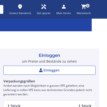
place
handyman
person
shopping_cart
0
Unsere Standorte
Zeit sparen
Mein Konto
Warenkorb
Kernsortiment
Kampagnen
Aktionen
workspace_premium
auto_awesome
percent_discount
Einloggen
um Preise und Bestände zu sehen
Einloggen
Verpackungsgrößen
Artikel werden nach Möglichkeit in ganzen VPE geliefert; eine
Lieferung in vollen VPE kann aus technischen Gründen jedoch nicht
garantiert werden.
1 Stück
1 Stück