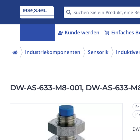
Kategorien
Kunde werden
Einfaches B
menu_book
person_add
shopping_cart
Industriekomponenten
Sensorik
Induktive
DW-AS-633-M8-001, DW-AS-633-M
Re
Pr
DW-