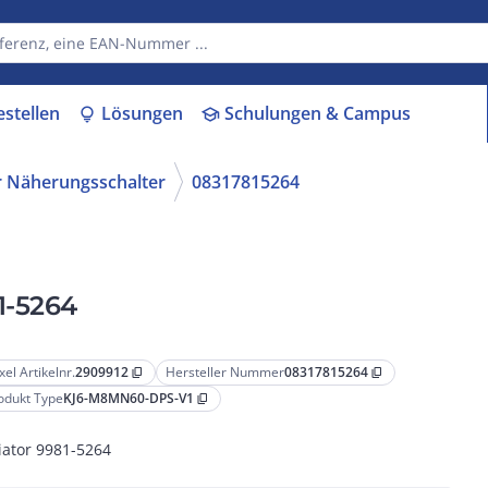
estellen
Lösungen
Schulungen & Campus
lightbulb
school
r Näherungsschalter
08317815264
1-5264
xel Artikelnr.
2909912
Hersteller Nummer
08317815264
content_copy
content_copy
odukt Type
KJ6-M8MN60-DPS-V1
content_copy
tiator 9981-5264