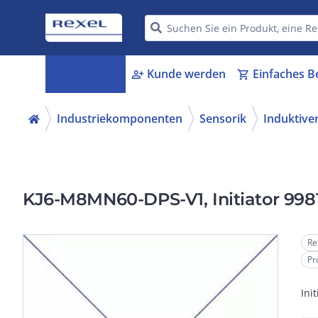
Kategorien
Kunde werden
Einfaches B
menu_book
person_add
shopping_cart
Industriekomponenten
Sensorik
Induktive
KJ6-M8MN60-DPS-V1, Initiator 998
Re
Pr
Ini