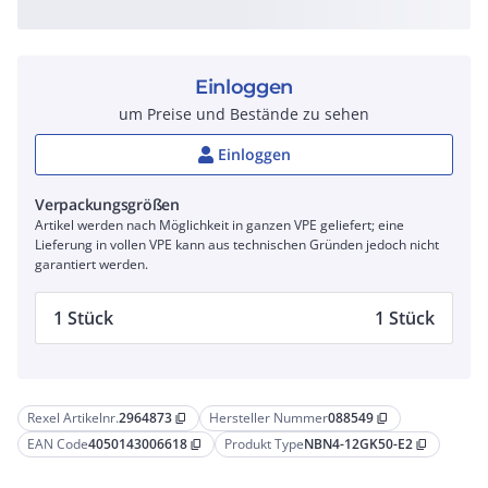
Einloggen
um Preise und Bestände zu sehen
Einloggen
Verpackungsgrößen
Artikel werden nach Möglichkeit in ganzen VPE geliefert; eine
Lieferung in vollen VPE kann aus technischen Gründen jedoch nicht
garantiert werden.
1 Stück
1 Stück
Rexel Artikelnr.
2964873
Hersteller Nummer
088549
content_copy
content_copy
EAN Code
4050143006618
Produkt Type
NBN4-12GK50-E2
content_copy
content_copy