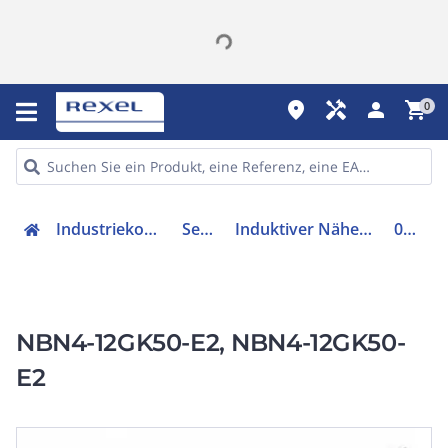
place
handyman
person
shopping_cart
0
Industriekomponenten
Sensorik
Induktiver Näherungsschalter
088549
NBN4-12GK50-E2, NBN4-12GK50-
E2