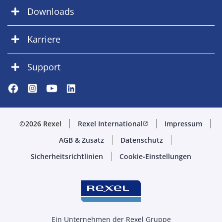
Downloads
Karriere
Support
©2026 Rexel
Rexel International
Impressum
open_in_new
AGB & Zusatz
Datenschutz
Sicherheitsrichtlinien
Cookie-Einstellungen
Ein Unternehmen der Rexel Gruppe