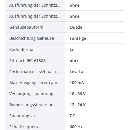
Ausführung der Schnittstelle
ohne
Ausführung der Schnittstelle für sicherheitsgerichtete Kommunikation
ohne
Gehäusebauform
Quader
Beschichtung Gehäuse
sonstige
Kaskadierbar
Ja
SIL nach IEC 61508
ohne
Performance Level nach EN ISO 13849-1
Level a
Max. Ausgangsstrom am sicheren Ausgang
100 mA
Versorgungsspannung
10...30 V
Bemessungssteuerspeisespannung DC
12...24 V
Spannungsart
DC
Schaltfrequenz
600 Hz