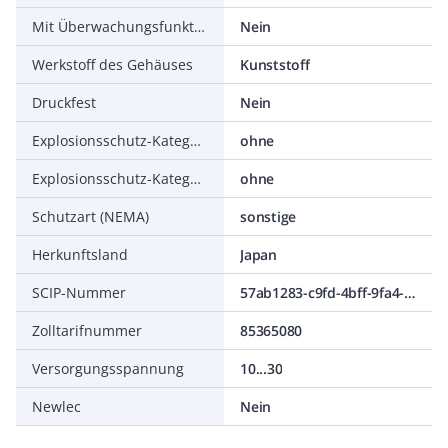
Mit Überwachungsfunktion nachgeschalteter Geräte
Nein
Werkstoff des Gehäuses
Kunststoff
Druckfest
Nein
Explosionsschutz-Kategorie für Gas
ohne
Explosionsschutz-Kategorie für Staub
ohne
Schutzart (NEMA)
sonstige
Herkunftsland
Japan
SCIP-Nummer
57ab1283-c9fd-4bff-9fa4-301bb6322e1c
Zolltarifnummer
85365080
Versorgungsspannung
10...30
Newlec
Nein