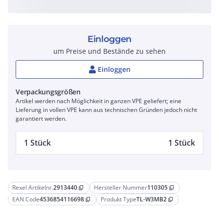
Einloggen
um Preise und Bestände zu sehen
Einloggen
Verpackungsgrößen
Artikel werden nach Möglichkeit in ganzen VPE geliefert; eine
Lieferung in vollen VPE kann aus technischen Gründen jedoch nicht
garantiert werden.
1 Stück
1 Stück
Rexel Artikelnr.
2913440
Hersteller Nummer
110305
content_copy
content_copy
EAN Code
4536854116698
Produkt Type
TL-W3MB2
content_copy
content_copy