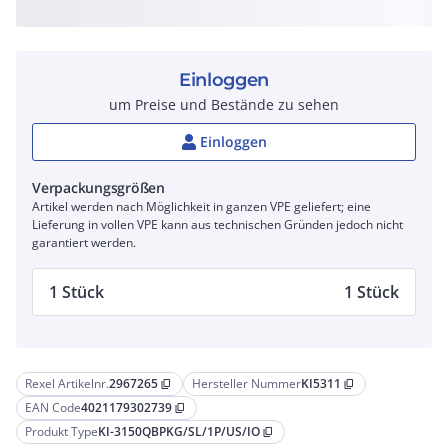
Einloggen
um Preise und Bestände zu sehen
Einloggen
Verpackungsgrößen
Artikel werden nach Möglichkeit in ganzen VPE geliefert; eine
Lieferung in vollen VPE kann aus technischen Gründen jedoch nicht
garantiert werden.
1 Stück
1 Stück
Rexel Artikelnr.
2967265
Hersteller Nummer
KI5311
content_copy
content_copy
EAN Code
4021179302739
content_copy
Produkt Type
KI-3150QBPKG/SL/1P/US/IO
content_copy