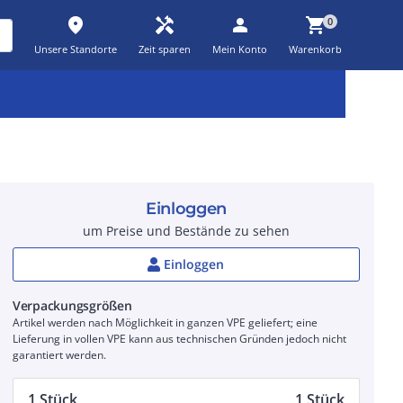
place
handyman
person
shopping_cart
0
Unsere Standorte
Zeit sparen
Mein Konto
Warenkorb
Kernsortiment
Kampagnen
Aktionen
workspace_premium
auto_awesome
percent_discount
Einloggen
um Preise und Bestände zu sehen
Einloggen
Verpackungsgrößen
Artikel werden nach Möglichkeit in ganzen VPE geliefert; eine
Lieferung in vollen VPE kann aus technischen Gründen jedoch nicht
garantiert werden.
1 Stück
1 Stück