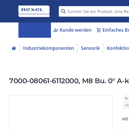
Kategorien
Kunde werden
Einfaches B
menu_book
person_add
shopping_cart
Industriekomponenten
Sensorik
Konfektio
7000-08061-6112000, M8 Bu. 0° A-k
Re
EA
M8 