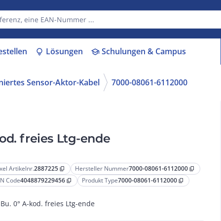
estellen
Lösungen
Schulungen & Campus
lightbulb
school
niertes Sensor-Aktor-Kabel
7000-08061-6112000
od. freies Ltg-ende
xel Artikelnr.
2887225
Hersteller Nummer
7000-08061-6112000
content_copy
content_copy
N Code
4048879229456
Produkt Type
7000-08061-6112000
content_copy
content_copy
Bu. 0° A-kod. freies Ltg-ende