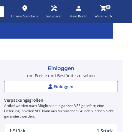
place
handyman
person
shopping_cart
0
Unsere Standorte
Zeit sparen
Mein Konto
Warenkorb
Kernsortiment
Kampagnen
Aktionen
workspace_premium
auto_awesome
percent_discount
Einloggen
um Preise und Bestände zu sehen
Einloggen
Verpackungsgrößen
Artikel werden nach Möglichkeit in ganzen VPE geliefert; eine
Lieferung in vollen VPE kann aus technischen Gründen jedoch nicht
garantiert werden.
1 Stück
1 Stück