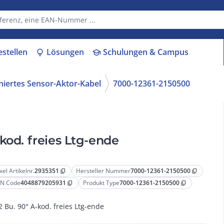
estellen
Lösungen
Schulungen & Campus
lightbulb
school
niertes Sensor-Aktor-Kabel
7000-12361-2150500
kod. freies Ltg-ende
xel Artikelnr.
2935351
Hersteller Nummer
7000-12361-2150500
content_copy
content_copy
N Code
4048879205931
Produkt Type
7000-12361-2150500
content_copy
content_copy
 Bu. 90° A-kod. freies Ltg-ende