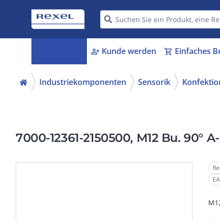
Kategorien
Kunde werden
Einfaches B
menu_book
person_add
shopping_cart
Industriekomponenten
Sensorik
Konfektio
7000-12361-2150500, M12 Bu. 90° A-
Re
EA
M12