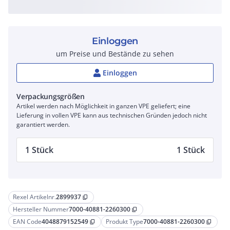
Einloggen
um Preise und Bestände zu sehen
Einloggen
Verpackungsgrößen
Artikel werden nach Möglichkeit in ganzen VPE geliefert; eine
Lieferung in vollen VPE kann aus technischen Gründen jedoch nicht
garantiert werden.
1 Stück
1 Stück
Rexel Artikelnr.
2899937
content_copy
Hersteller Nummer
7000-40881-2260300
content_copy
EAN Code
4048879152549
Produkt Type
7000-40881-2260300
content_copy
content_copy