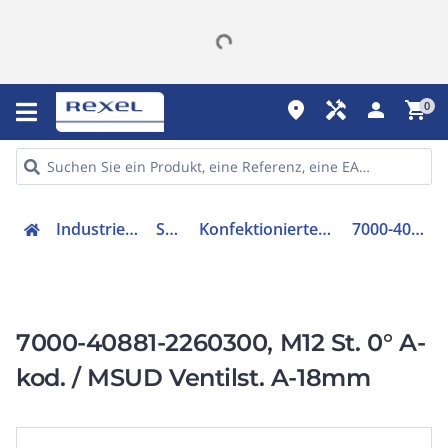
place
handyman
person
shopping_cart
0
Industriekomponenten
Sensorik
Konfektioniertes Sensor-Aktor-Kabel
7000-40881-2260300
7000-40881-2260300, M12 St. 0° A-
kod. / MSUD Ventilst. A-18mm