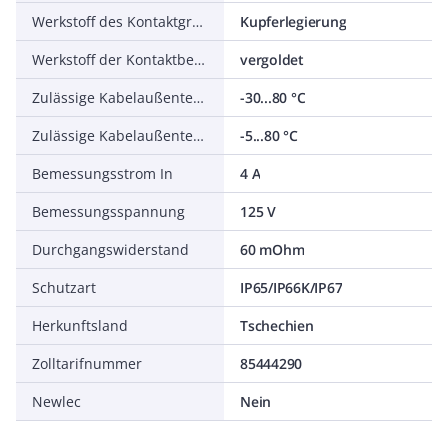
Werkstoff des Kontaktgrundkörpers
Kupferlegierung
Werkstoff der Kontaktbeschichtung
vergoldet
Zulässige Kabelaußentemperatur nach Montage ohne Erschütterung
-30...80 °C
Zulässige Kabelaußentemperatur bei Montage/Handling
-5...80 °C
Bemessungsstrom In
4 A
Bemessungsspannung
125 V
Durchgangswiderstand
60 mOhm
Schutzart
IP65/IP66K/IP67
Herkunftsland
Tschechien
Zolltarifnummer
85444290
Newlec
Nein