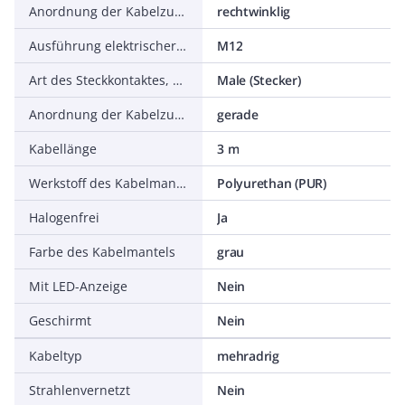
Anordnung der Kabelzuführung, feldseitig
rechtwinklig
Ausführung elektrischer Anschluss, gehäuseseitig
M12
Art des Steckkontaktes, gehäuseseitig
Male (Stecker)
Anordnung der Kabelzuführung, gehäuseseitig
gerade
Kabellänge
3 m
Werkstoff des Kabelmantels
Polyurethan (PUR)
Halogenfrei
Ja
Farbe des Kabelmantels
grau
Mit LED-Anzeige
Nein
Geschirmt
Nein
Kabeltyp
mehradrig
Strahlenvernetzt
Nein