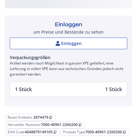
Einloggen
um Preise und Bestände zu sehen
Einloggen
Verpackungsgrößen
Artikel werden nach Möglichkeit in ganzen VPE geliefert; eine
Lieferung in vollen VPE kann aus technischen Gründen jedoch nicht
garantiert werden.
1 Stück
1 Stück
Rexel Artikelnr.
2874479
content_copy
Hersteller Nummer
7000-40961-2260200
content_copy
EAN Code
4048879149105
Produkt Type
7000-40961-2260200
content_copy
content_copy