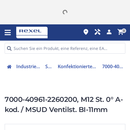
place
handyman
person
shopping_cart
0
Industriekomponenten
Sensorik
Konfektioniertes Sensor-Aktor-Kabel
7000-40961-2260200
7000-40961-2260200, M12 St. 0° A-
kod. / MSUD Ventilst. BI-11mm