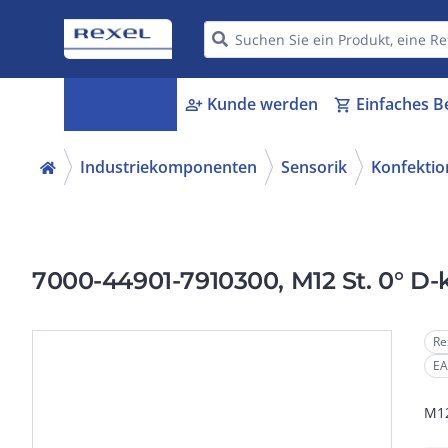
Kategorien
Kunde werden
Einfaches B
menu_book
person_add
shopping_cart
Industriekomponenten
Sensorik
Konfektio
7000-44901-7910300, M12 St. 0° D-k
Re
EA
M12