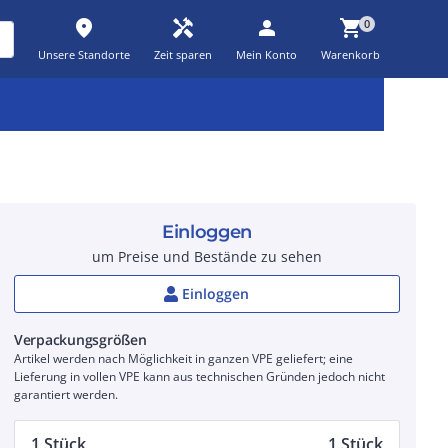
place
handyman
person
shopping_cart
0
Unsere Standorte
Zeit sparen
Mein Konto
Warenkorb
Kernsortiment
Kampagnen
Aktionen
workspace_premium
auto_awesome
percent_discount
Einloggen
um Preise und Bestände zu sehen
Einloggen
Verpackungsgrößen
Artikel werden nach Möglichkeit in ganzen VPE geliefert; eine
Lieferung in vollen VPE kann aus technischen Gründen jedoch nicht
garantiert werden.
1 Stück
1 Stück