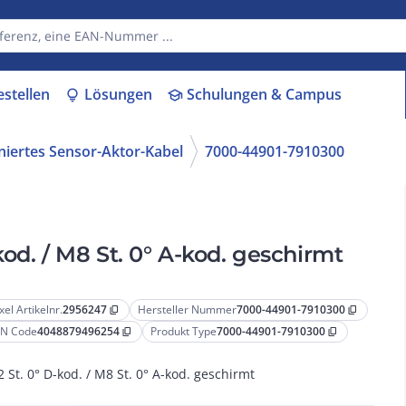
estellen
Lösungen
Schulungen & Campus
lightbulb
school
niertes Sensor-Aktor-Kabel
7000-44901-7910300
od. / M8 St. 0° A-kod. geschirmt
xel Artikelnr.
2956247
Hersteller Nummer
7000-44901-7910300
content_copy
content_copy
N Code
4048879496254
Produkt Type
7000-44901-7910300
content_copy
content_copy
 St. 0° D-kod. / M8 St. 0° A-kod. geschirmt