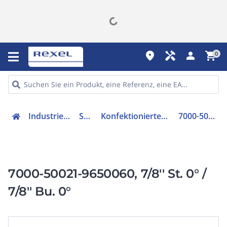
place
handyman
person
shopping_cart
0
Industriekomponenten
Sensorik
Konfektioniertes Sensor-Aktor-Kabel
7000-50021-9650060
7000-50021-9650060, 7/8'' St. 0° /
7/8'' Bu. 0°