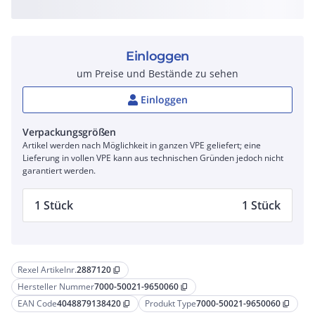
Einloggen
um Preise und Bestände zu sehen
Einloggen
Verpackungsgrößen
Artikel werden nach Möglichkeit in ganzen VPE geliefert; eine
Lieferung in vollen VPE kann aus technischen Gründen jedoch nicht
garantiert werden.
1 Stück
1 Stück
Rexel Artikelnr.
2887120
content_copy
Hersteller Nummer
7000-50021-9650060
content_copy
EAN Code
4048879138420
Produkt Type
7000-50021-9650060
content_copy
content_copy