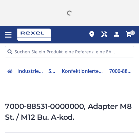
place
handyman
person
shopping_cart
0
Industriekomponenten
Sensorik
Konfektioniertes Sensor-Aktor-Kabel
7000-88531-0000000
7000-88531-0000000, Adapter M8
St. / M12 Bu. A-kod.