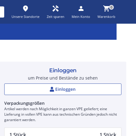
place
handyman
person
shopping_cart
0
Unsere Standorte
Zeit sparen
Mein Konto
Warenkorb
Kernsortiment
Kampagnen
Aktionen
workspace_premium
auto_awesome
percent_discount
Einloggen
um Preise und Bestände zu sehen
Einloggen
Verpackungsgrößen
Artikel werden nach Möglichkeit in ganzen VPE geliefert; eine
Lieferung in vollen VPE kann aus technischen Gründen jedoch nicht
garantiert werden.
1 Stück
1 Stück