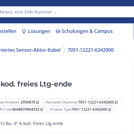
estellen
Lösungen
Schulungen & Campus
lightbulb
school
niertes Sensor-Aktor-Kabel
7051-12221-6342000
kod. freies Ltg-ende
xel Artikelnr.
2956878
Hersteller Nummer
7051-12221-6342000
content_copy
content_copy
N Code
4048879804332
Produkt Type
7051-12221-6342000
content_copy
content_copy
2 Bu. 0° A-kod. freies Ltg-ende