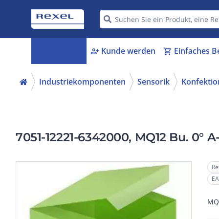
Kategorien
Kunde werden
Einfaches B
menu_book
person_add
shopping_cart
Industriekomponenten
Sensorik
Konfektio
7051-12221-6342000, MQ12 Bu. 0° A-
Re
EA
MQ1