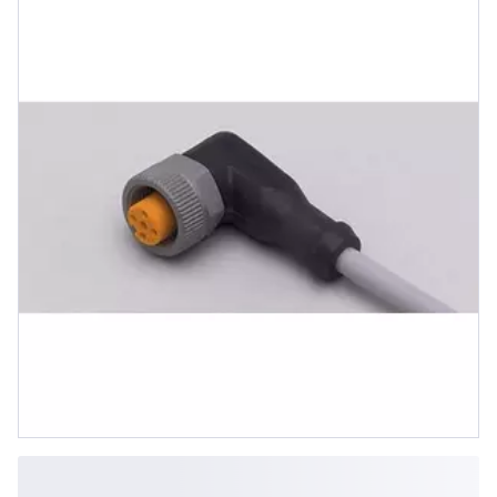
transparent, Dichtung: FKM, IP 65,
IP 67, IP 68, IP 69K, Silikonfrei