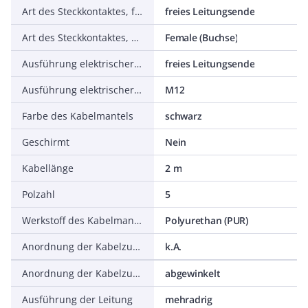
Art des Steckkontaktes, feldseitig
freies Leitungsende
Art des Steckkontaktes, gehäuseseitig
Female (Buchse)
Ausführung elektrischer Anschluss, feldseitig
freies Leitungsende
Ausführung elektrischer Anschluss, gehäuseseitig
M12
Farbe des Kabelmantels
schwarz
Geschirmt
Nein
Kabellänge
2 m
Polzahl
5
Werkstoff des Kabelmantels
Polyurethan (PUR)
Anordnung der Kabelzuführung, feldseitig
k.A.
Anordnung der Kabelzuführung, gehäuseseitig
abgewinkelt
Ausführung der Leitung
mehradrig