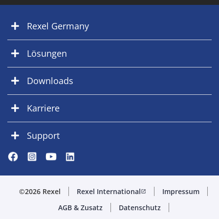
Rexel Germany
Lösungen
Downloads
Karriere
Support
©2026 Rexel
Rexel International
Impressum
open_in_new
AGB & Zusatz
Datenschutz