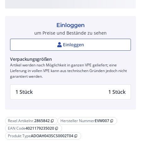
Einloggen
um Preise und Bestände zu sehen
Einloggen
Verpackungsgrößen
Artikel werden nach Möglichkeit in ganzen VPE geliefert; eine
Lieferung in vollen VPE kann aus technischen Gründen jedoch nicht
garantiert werden.
1 Stück
1 Stück
Rexel Artikelnr.
2865842
Hersteller Nummer
EVW007
content_copy
content_copy
EAN Code
4021179235020
content_copy
Produkt Type
ADOAH043SCS0002T04
content_copy