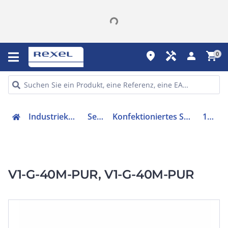
place
handyman
person
shopping_cart
0
Industriekomponenten
Sensorik
Konfektioniertes Sensor-Aktor-Kabel
118675
V1-G-40M-PUR, V1-G-40M-PUR