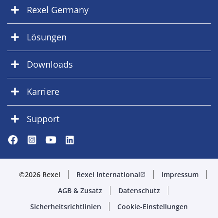
Rexel Germany
Lösungen
Downloads
Karriere
Support
©2026 Rexel
Rexel International
Impressum
open_in_new
AGB & Zusatz
Datenschutz
Sicherheitsrichtlinien
Cookie-Einstellungen