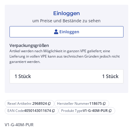
Einloggen
um Preise und Bestände zu sehen
Einloggen
Verpackungsgrößen
Artikel werden nach Möglichkeit in ganzen VPE geliefert; eine
Lieferung in vollen VPE kann aus technischen Gründen jedoch nicht
garantiert werden.
1 Stück
1 Stück
Rexel Artikelnr.
2968924
Hersteller Nummer
118675
content_copy
content_copy
EAN Code
4050143011674
Produkt Type
V1-G-40M-PUR
content_copy
content_copy
V1-G-40M-PUR