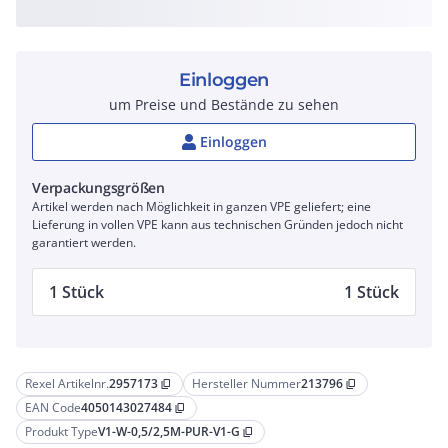
Einloggen
um Preise und Bestände zu sehen
Einloggen
Verpackungsgrößen
Artikel werden nach Möglichkeit in ganzen VPE geliefert; eine
Lieferung in vollen VPE kann aus technischen Gründen jedoch nicht
garantiert werden.
1 Stück
1 Stück
Rexel Artikelnr.
2957173
Hersteller Nummer
213796
content_copy
content_copy
EAN Code
4050143027484
content_copy
Produkt Type
V1-W-0,5/2,5M-PUR-V1-G
content_copy