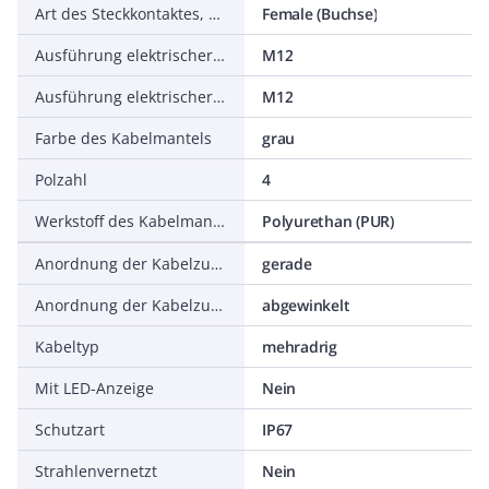
Art des Steckkontaktes, gehäuseseitig
Female (Buchse)
Ausführung elektrischer Anschluss, feldseitig
M12
Ausführung elektrischer Anschluss, gehäuseseitig
M12
Farbe des Kabelmantels
grau
Polzahl
4
Werkstoff des Kabelmantels
Polyurethan (PUR)
Anordnung der Kabelzuführung, feldseitig
gerade
Anordnung der Kabelzuführung, gehäuseseitig
abgewinkelt
Kabeltyp
mehradrig
Mit LED-Anzeige
Nein
Schutzart
IP67
Strahlenvernetzt
Nein