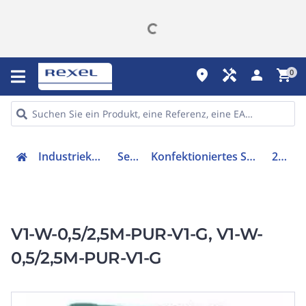
place
handyman
person
shopping_cart
0
Industriekomponenten
Sensorik
Konfektioniertes Sensor-Aktor-Kabel
213796
V1-W-0,5/2,5M-PUR-V1-G, V1-W-
0,5/2,5M-PUR-V1-G