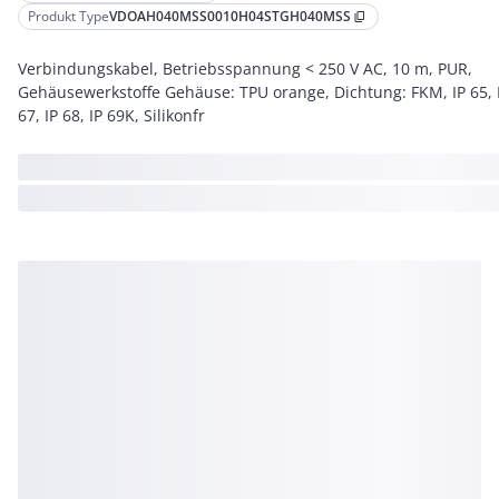
Produkt Type
VDOAH040MSS0010H04STGH040MSS
content_copy
Verbindungskabel, Betriebsspannung < 250 V AC, 10 m, PUR,
Gehäusewerkstoffe Gehäuse: TPU orange, Dichtung: FKM, IP 65, 
67, IP 68, IP 69K, Silikonfr