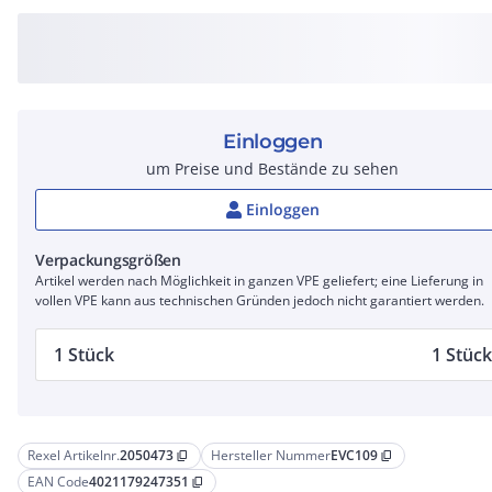
Einloggen
um Preise und Bestände zu sehen
Einloggen
Verpackungsgrößen
Artikel werden nach Möglichkeit in ganzen VPE geliefert; eine Lieferung in
vollen VPE kann aus technischen Gründen jedoch nicht garantiert werden.
1 Stück
1 Stück
Rexel Artikelnr.
2050473
Hersteller Nummer
EVC109
content_copy
content_copy
EAN Code
4021179247351
content_copy