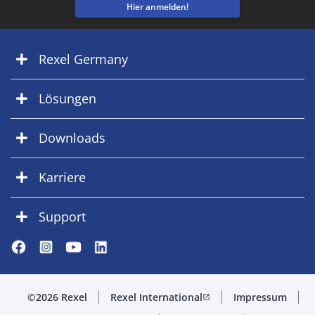
Hier anmelden!
Rexel Germany
Lösungen
Downloads
Karriere
Support
©2026 Rexel
Rexel International
Impressum
open_in_new