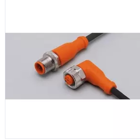
orange, Dichtung: FKM, IP 65, IP 67, 
68, IP 69K, Silikonfr