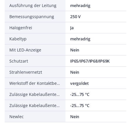
Ausführung der Leitung
mehradrig
Bemessungsspannung
250 V
Halogenfrei
Ja
Kabeltyp
mehradrig
Mit LED-Anzeige
Nein
Schutzart
IP65/IP67/IP68/IP69K
Strahlenvernetzt
Nein
Werkstoff der Kontaktbeschichtung
vergoldet
Zulässige Kabelaußentemperatur bei Montage/Handling
-25...75 °C
Zulässige Kabelaußentemperatur nach Montage ohne Erschütterung
-25...75 °C
Newlec
Nein